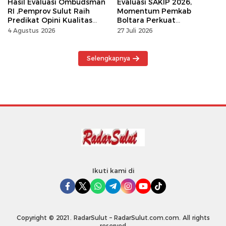
Hasil Evaluasi Ombudsman
Evaluasi SAKIP 2026,
RI ,Pemprov Sulut Raih
Momentum Pemkab
Predikat Opini Kualitas
Boltara Perkuat
Tinggi Tanpa
Akuntabilitas dan Kinerja
4 Agustus 2026
27 Juli 2026
Maladministrasi
Berbasis Hasil
Selengkapnya
Ikuti kami di
Copyright © 2021. RadarSulut – RadarSulut.com.com. All rights
reserved