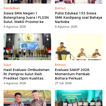
Pendidikan
Bolmut
Siswa SMA Negeri 1
Polisi Edukasi 153 Siswa
Bolangitang Juara I FLS3N
SMK Kaidipang soal Bahaya
Sulut, Wakili Provinsi ke
Narkoba
Tingkat Nasional
6 Agustus 2026
6 Agustus 2026
Sulut
Bolmut
Hasil Evaluasi Ombudsman
Evaluasi SAKIP 2026,
RI ,Pemprov Sulut Raih
Momentum Pemkab
Predikat Opini Kualitas
Boltara Perkuat
Tinggi Tanpa
Akuntabilitas dan Kinerja
4 Agustus 2026
27 Juli 2026
Maladministrasi
Berbasis Hasil