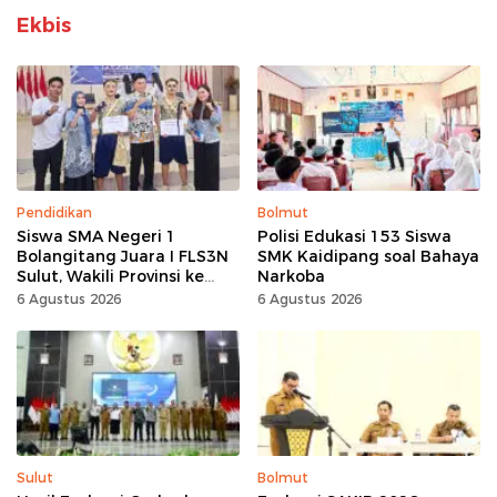
Ekbis
Pendidikan
Bolmut
Siswa SMA Negeri 1
Polisi Edukasi 153 Siswa
Bolangitang Juara I FLS3N
SMK Kaidipang soal Bahaya
Sulut, Wakili Provinsi ke
Narkoba
Tingkat Nasional
6 Agustus 2026
6 Agustus 2026
Sulut
Bolmut