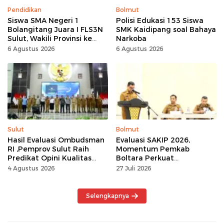
Pendidikan
Bolmut
Siswa SMA Negeri 1
Polisi Edukasi 153 Siswa
Bolangitang Juara I FLS3N
SMK Kaidipang soal Bahaya
Sulut, Wakili Provinsi ke
Narkoba
Tingkat Nasional
6 Agustus 2026
6 Agustus 2026
Sulut
Bolmut
Hasil Evaluasi Ombudsman
Evaluasi SAKIP 2026,
RI ,Pemprov Sulut Raih
Momentum Pemkab
Predikat Opini Kualitas
Boltara Perkuat
Tinggi Tanpa
Akuntabilitas dan Kinerja
4 Agustus 2026
27 Juli 2026
Maladministrasi
Berbasis Hasil
Selengkapnya