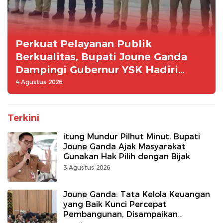
Perkuat Pelayanan Publik
Berkualitas, Bupati Joune Ganda
Dampingi Gubernur YSK Hadiri
Entry Meeting Ombudsman RI
4 Agustus 2026
Terkini
itung Mundur Pilhut Minut, Bupati
Joune Ganda Ajak Masyarakat
Gunakan Hak Pilih dengan Bijak
3 Agustus 2026
Joune Ganda: Tata Kelola Keuangan
yang Baik Kunci Percepat
Pembangunan, Disampaikan