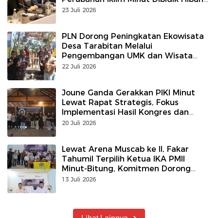
Internasional Rp900 Juta
23 Juli 2026
PLN Dorong Peningkatan Ekowisata
Desa Tarabitan Melalui
Pengembangan UMK dan Wisata
Edukasi Mangrove
22 Juli 2026
Joune Ganda Gerakkan PIKI Minut
Lewat Rapat Strategis, Fokus
Implementasi Hasil Kongres dan
Program Kerja
20 Juli 2026
Lewat Arena Muscab ke II, Fakar
Tahumil Terpilih Ketua IKA PMII
Minut-Bitung, Komitmen Dorong
Alumni Diseluruh Sektor Profesi
13 Juli 2026