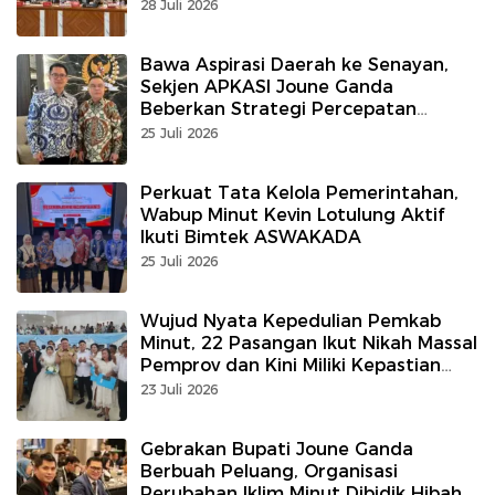
Langsung di Depan Wamendagri
28 Juli 2026
Bawa Aspirasi Daerah ke Senayan,
Sekjen APKASI Joune Ganda
Beberkan Strategi Percepatan
Kemajuan Kabupaten
25 Juli 2026
Perkuat Tata Kelola Pemerintahan,
Wabup Minut Kevin Lotulung Aktif
Ikuti Bimtek ASWAKADA
25 Juli 2026
Wujud Nyata Kepedulian Pemkab
Minut, 22 Pasangan Ikut Nikah Massal
Pemprov dan Kini Miliki Kepastian
Hukum
23 Juli 2026
Gebrakan Bupati Joune Ganda
Berbuah Peluang, Organisasi
Perubahan Iklim Minut Dibidik Hibah