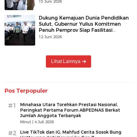
Cepat Aksi Kemanusiaan
15 Juni 2026
Dukung Kemajuan Dunia Pendidikan
Sulut, Gubernur Yulius Komitmen
Penuh Pemprov Siap Fasilitasi
Fakultas Kedokteran Unima
12 Juni 2026
Lihat Lainnya
Pos Terpopuler
#1
Minahasa Utara Torehkan Prestasi Nasional,
Peringkat Pertama Forum ABPEDNAS Berkat
Jumlah Anggota Terbanyak
Minut |
4 Juli 2026
#2
Live TikTok dan IG, Mahfud Cerita Sosok Bung