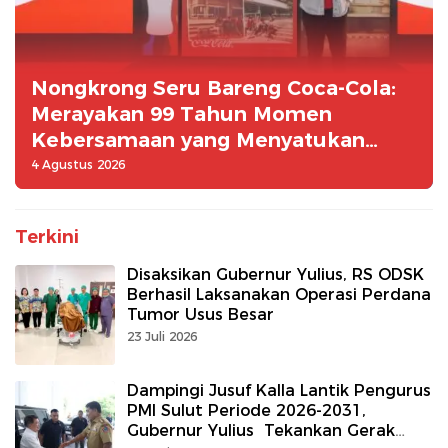
Nongkrong Seru Bareng Coca-Cola:
Merayakan 99 Tahun Momen
Kebersamaan yang Menyatukan
Generasi Indonesia
4 Agustus 2026
Terkini
Disaksikan Gubernur Yulius, RS ODSK
Berhasil Laksanakan Operasi Perdana
Tumor Usus Besar
23 Juli 2026
Dampingi Jusuf Kalla Lantik Pengurus
PMI Sulut Periode 2026-2031,
Gubernur Yulius Tekankan Gerak