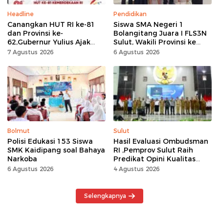
Headline
Pendidikan
Canangkan HUT RI ke-81
Siswa SMA Negeri 1
dan Provinsi ke-
Bolangitang Juara I FLS3N
62,Gubernur Yulius Ajak
Sulut, Wakili Provinsi ke
Seluruh Masyarakat
Tingkat Nasional
7 Agustus 2026
6 Agustus 2026
Jadikan Bulan
Kemerdekaan Momentum
Kerja Keras
Bolmut
Sulut
Polisi Edukasi 153 Siswa
Hasil Evaluasi Ombudsman
SMK Kaidipang soal Bahaya
RI ,Pemprov Sulut Raih
Narkoba
Predikat Opini Kualitas
Tinggi Tanpa
6 Agustus 2026
4 Agustus 2026
Maladministrasi
Selengkapnya