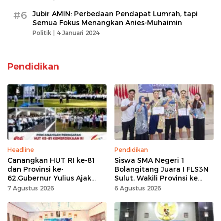
#6
Jubir AMIN: Perbedaan Pendapat Lumrah, tapi
Semua Fokus Menangkan Anies-Muhaimin
Politik |
4 Januari 2024
Pendidikan
Headline
Pendidikan
Canangkan HUT RI ke-81
Siswa SMA Negeri 1
dan Provinsi ke-
Bolangitang Juara I FLS3N
62,Gubernur Yulius Ajak
Sulut, Wakili Provinsi ke
Seluruh Masyarakat
Tingkat Nasional
7 Agustus 2026
6 Agustus 2026
Jadikan Bulan
Kemerdekaan Momentum
Kerja Keras