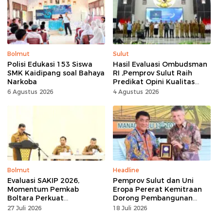
Kerja Keras
Bolmut
Sulut
Polisi Edukasi 153 Siswa
Hasil Evaluasi Ombudsman
SMK Kaidipang soal Bahaya
RI ,Pemprov Sulut Raih
Narkoba
Predikat Opini Kualitas
Tinggi Tanpa
6 Agustus 2026
4 Agustus 2026
Maladministrasi
Bolmut
Headline
Evaluasi SAKIP 2026,
Pemprov Sulut dan Uni
Momentum Pemkab
Eropa Pererat Kemitraan
Boltara Perkuat
Dorong Pembangunan
Akuntabilitas dan Kinerja
Berkelanjutan
27 Juli 2026
18 Juli 2026
Berbasis Hasil