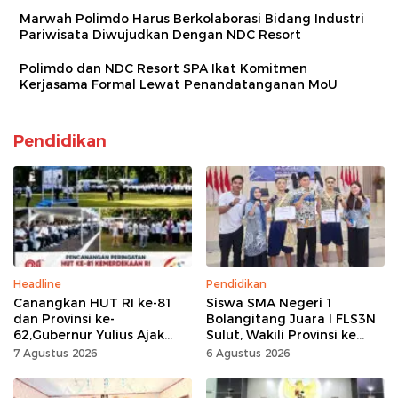
Marwah Polimdo Harus Berkolaborasi Bidang Industri
Pariwisata Diwujudkan Dengan NDC Resort
Polimdo dan NDC Resort SPA Ikat Komitmen
Kerjasama Formal Lewat Penandatanganan MoU
Pendidikan
Headline
Pendidikan
Canangkan HUT RI ke-81
Siswa SMA Negeri 1
dan Provinsi ke-
Bolangitang Juara I FLS3N
62,Gubernur Yulius Ajak
Sulut, Wakili Provinsi ke
Seluruh Masyarakat
Tingkat Nasional
7 Agustus 2026
6 Agustus 2026
Jadikan Bulan
Kemerdekaan Momentum