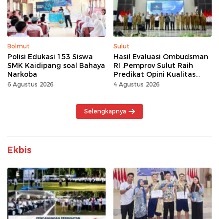
Bolmut
Sulut
Polisi Edukasi 153 Siswa
Hasil Evaluasi Ombudsman
SMK Kaidipang soal Bahaya
RI ,Pemprov Sulut Raih
Narkoba
Predikat Opini Kualitas
Tinggi Tanpa
6 Agustus 2026
4 Agustus 2026
Maladministrasi
Selengkapnya
Ekbis