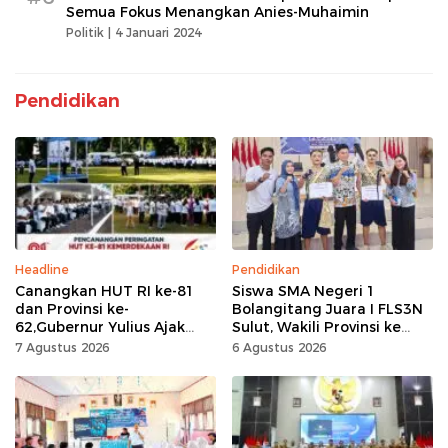
Semua Fokus Menangkan Anies-Muhaimin
Politik |
4 Januari 2024
Pendidikan
Headline
Pendidikan
Canangkan HUT RI ke-81
Siswa SMA Negeri 1
dan Provinsi ke-
Bolangitang Juara I FLS3N
62,Gubernur Yulius Ajak
Sulut, Wakili Provinsi ke
Seluruh Masyarakat
Tingkat Nasional
7 Agustus 2026
6 Agustus 2026
Jadikan Bulan
Kemerdekaan Momentum
Kerja Keras