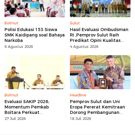
Bolmut
Sulut
Polisi Edukasi 153 Siswa
Hasil Evaluasi Ombudsman
SMK Kaidipang soal Bahaya
RI ,Pemprov Sulut Raih
Narkoba
Predikat Opini Kualitas
Tinggi Tanpa
6 Agustus 2026
4 Agustus 2026
Maladministrasi
Bolmut
Headline
Evaluasi SAKIP 2026,
Pemprov Sulut dan Uni
Momentum Pemkab
Eropa Pererat Kemitraan
Boltara Perkuat
Dorong Pembangunan
Akuntabilitas dan Kinerja
Berkelanjutan
27 Juli 2026
18 Juli 2026
Berbasis Hasil