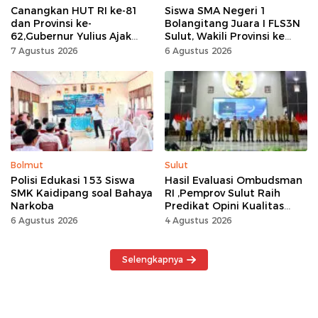
Canangkan HUT RI ke-81
Siswa SMA Negeri 1
dan Provinsi ke-
Bolangitang Juara I FLS3N
62,Gubernur Yulius Ajak
Sulut, Wakili Provinsi ke
Seluruh Masyarakat
Tingkat Nasional
7 Agustus 2026
6 Agustus 2026
Jadikan Bulan
Kemerdekaan Momentum
Kerja Keras
Bolmut
Sulut
Polisi Edukasi 153 Siswa
Hasil Evaluasi Ombudsman
SMK Kaidipang soal Bahaya
RI ,Pemprov Sulut Raih
Narkoba
Predikat Opini Kualitas
Tinggi Tanpa
6 Agustus 2026
4 Agustus 2026
Maladministrasi
Selengkapnya