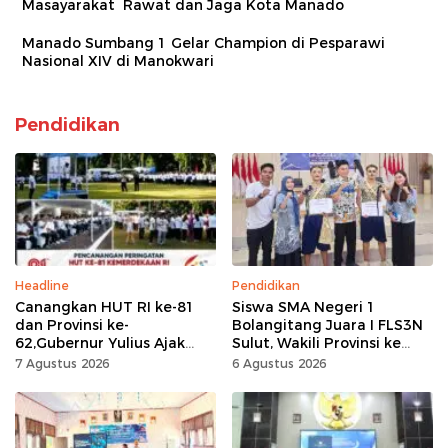
Masayarakat Rawat dan Jaga Kota Manado
Manado Sumbang 1 Gelar Champion di Pesparawi
Nasional XIV di Manokwari
Pendidikan
Headline
Pendidikan
Canangkan HUT RI ke-81
Siswa SMA Negeri 1
dan Provinsi ke-
Bolangitang Juara I FLS3N
62,Gubernur Yulius Ajak
Sulut, Wakili Provinsi ke
Seluruh Masyarakat
Tingkat Nasional
7 Agustus 2026
6 Agustus 2026
Jadikan Bulan
Kemerdekaan Momentum
Kerja Keras