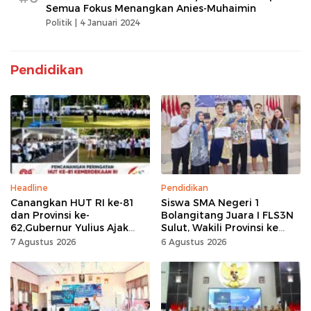
Semua Fokus Menangkan Anies-Muhaimin
Politik |
4 Januari 2024
Pendidikan
Headline
Pendidikan
Canangkan HUT RI ke-81
Siswa SMA Negeri 1
dan Provinsi ke-
Bolangitang Juara I FLS3N
62,Gubernur Yulius Ajak
Sulut, Wakili Provinsi ke
Seluruh Masyarakat
Tingkat Nasional
7 Agustus 2026
6 Agustus 2026
Jadikan Bulan
Kemerdekaan Momentum
Kerja Keras