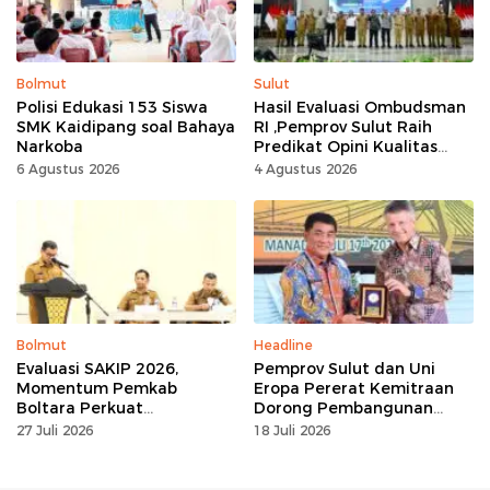
Bolmut
Sulut
Polisi Edukasi 153 Siswa
Hasil Evaluasi Ombudsman
SMK Kaidipang soal Bahaya
RI ,Pemprov Sulut Raih
Narkoba
Predikat Opini Kualitas
Tinggi Tanpa
6 Agustus 2026
4 Agustus 2026
Maladministrasi
Bolmut
Headline
Evaluasi SAKIP 2026,
Pemprov Sulut dan Uni
Momentum Pemkab
Eropa Pererat Kemitraan
Boltara Perkuat
Dorong Pembangunan
Akuntabilitas dan Kinerja
Berkelanjutan
27 Juli 2026
18 Juli 2026
Berbasis Hasil