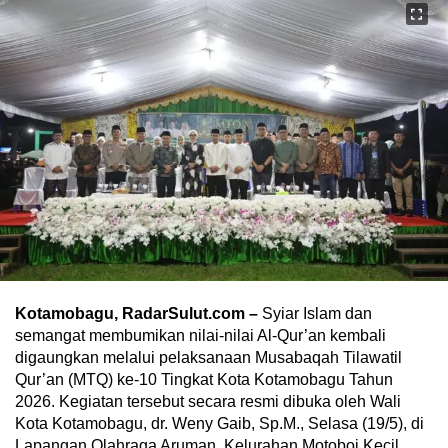
Kotamobagu, RadarSulut.com –
Syiar Islam dan
semangat membumikan nilai-nilai Al-Qur’an kembali
digaungkan melalui pelaksanaan Musabaqah Tilawatil
Qur’an (MTQ) ke-10 Tingkat Kota Kotamobagu Tahun
2026. Kegiatan tersebut secara resmi dibuka oleh Wali
Kota Kotamobagu, dr. Weny Gaib, Sp.M., Selasa (19/5), di
Lapangan Olahraga Aruman, Kelurahan Motoboi Kecil,