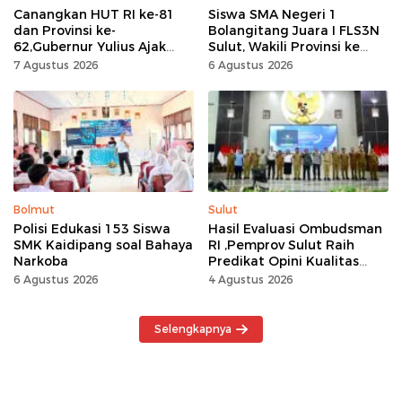
Canangkan HUT RI ke-81
Siswa SMA Negeri 1
dan Provinsi ke-
Bolangitang Juara I FLS3N
62,Gubernur Yulius Ajak
Sulut, Wakili Provinsi ke
Seluruh Masyarakat
Tingkat Nasional
7 Agustus 2026
6 Agustus 2026
Jadikan Bulan
Kemerdekaan Momentum
Kerja Keras
Bolmut
Sulut
Polisi Edukasi 153 Siswa
Hasil Evaluasi Ombudsman
SMK Kaidipang soal Bahaya
RI ,Pemprov Sulut Raih
Narkoba
Predikat Opini Kualitas
Tinggi Tanpa
6 Agustus 2026
4 Agustus 2026
Maladministrasi
Selengkapnya