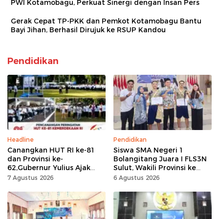
PWI Kotamobagu, Perkuat Sinergi dengan Insan Pers
Gerak Cepat TP-PKK dan Pemkot Kotamobagu Bantu
Bayi Jihan, Berhasil Dirujuk ke RSUP Kandou
Pendidikan
Headline
Pendidikan
Canangkan HUT RI ke-81
Siswa SMA Negeri 1
dan Provinsi ke-
Bolangitang Juara I FLS3N
62,Gubernur Yulius Ajak
Sulut, Wakili Provinsi ke
Seluruh Masyarakat
Tingkat Nasional
7 Agustus 2026
6 Agustus 2026
Jadikan Bulan
Kemerdekaan Momentum
Kerja Keras