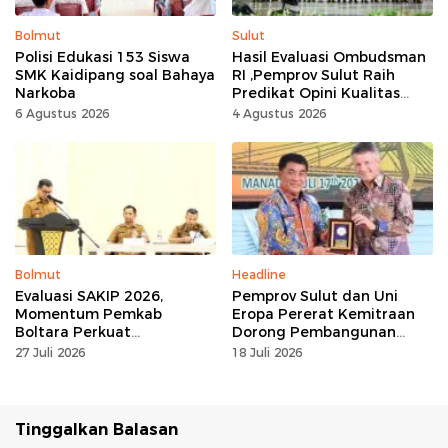
Bolmut
Sulut
Polisi Edukasi 153 Siswa
Hasil Evaluasi Ombudsman
SMK Kaidipang soal Bahaya
RI ,Pemprov Sulut Raih
Narkoba
Predikat Opini Kualitas
Tinggi Tanpa
6 Agustus 2026
4 Agustus 2026
Maladministrasi
Bolmut
Headline
Evaluasi SAKIP 2026,
Pemprov Sulut dan Uni
Momentum Pemkab
Eropa Pererat Kemitraan
Boltara Perkuat
Dorong Pembangunan
Akuntabilitas dan Kinerja
Berkelanjutan
27 Juli 2026
18 Juli 2026
Berbasis Hasil
Tinggalkan Balasan