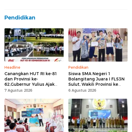
Pendidikan
Headline
Pendidikan
Canangkan HUT RI ke-81
Siswa SMA Negeri 1
dan Provinsi ke-
Bolangitang Juara I FLS3N
62,Gubernur Yulius Ajak
Sulut, Wakili Provinsi ke
Seluruh Masyarakat
Tingkat Nasional
7 Agustus 2026
6 Agustus 2026
Jadikan Bulan
Kemerdekaan Momentum
Kerja Keras