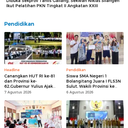
Dibuka Sekprov Tahlis Gallang, Sekwan Niklas Silangen
Ikut Pelatihan PKN Tingkat II Angkatan XXIII
Pendidikan
Headline
Pendidikan
Canangkan HUT RI ke-81
Siswa SMA Negeri 1
dan Provinsi ke-
Bolangitang Juara I FLS3N
62,Gubernur Yulius Ajak
Sulut, Wakili Provinsi ke
Seluruh Masyarakat
Tingkat Nasional
7 Agustus 2026
6 Agustus 2026
Jadikan Bulan
Kemerdekaan Momentum
Kerja Keras