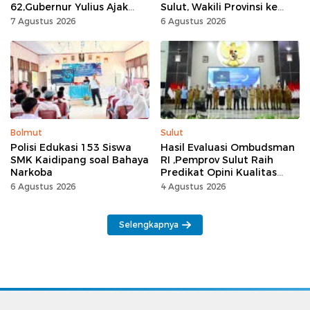
62,Gubernur Yulius Ajak
Sulut, Wakili Provinsi ke
Seluruh Masyarakat
Tingkat Nasional
7 Agustus 2026
6 Agustus 2026
Jadikan Bulan
Kemerdekaan Momentum
Kerja Keras
Bolmut
Sulut
Polisi Edukasi 153 Siswa
Hasil Evaluasi Ombudsman
SMK Kaidipang soal Bahaya
RI ,Pemprov Sulut Raih
Narkoba
Predikat Opini Kualitas
Tinggi Tanpa
6 Agustus 2026
4 Agustus 2026
Maladministrasi
Selengkapnya