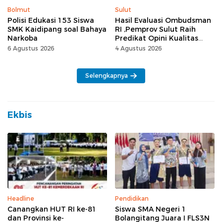
Bolmut
Sulut
Polisi Edukasi 153 Siswa
Hasil Evaluasi Ombudsman
SMK Kaidipang soal Bahaya
RI ,Pemprov Sulut Raih
Narkoba
Predikat Opini Kualitas
Tinggi Tanpa
6 Agustus 2026
4 Agustus 2026
Maladministrasi
Selengkapnya
Ekbis
Headline
Pendidikan
Canangkan HUT RI ke-81
Siswa SMA Negeri 1
dan Provinsi ke-
Bolangitang Juara I FLS3N