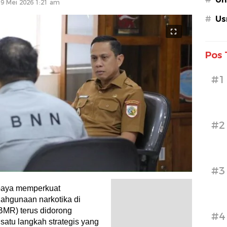
19 Mei 2026 1:21 am
#
Us
Pos 
#1
#2
#3
aya memperkuat
hgunaan narkotika di
MR) terus didorong
#4
atu langkah strategis yang