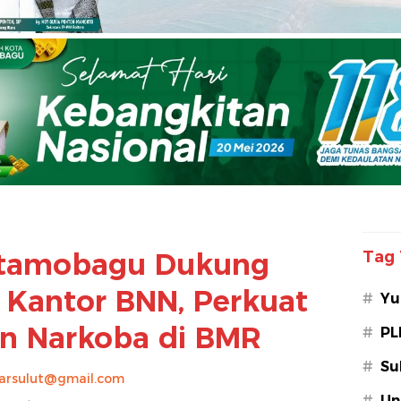
tamobagu Dukung
Tag 
Kantor BNN, Perkuat
#
Yu
n Narkoba di BMR
#
PL
#
Su
arsulut@gmail.com
#
Un