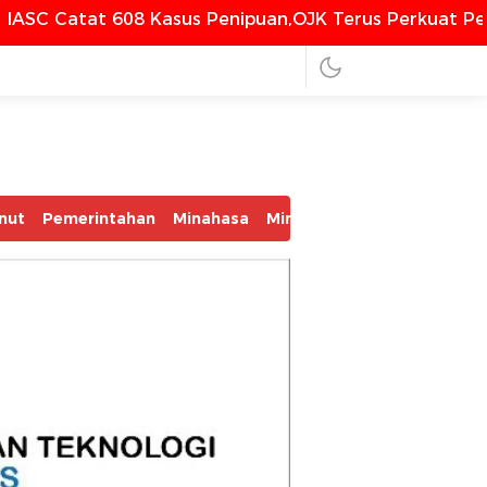
8 Kasus Penipuan,OJK Terus Perkuat Perlindungan Ko
nut
Pemerintahan
Minahasa
Minsel
Mitra
Bolmut
Bo