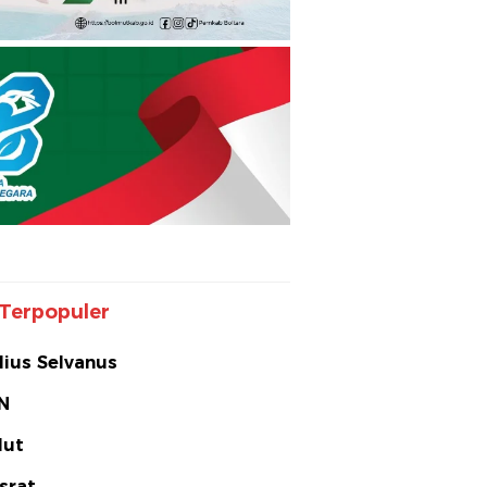
Terpopuler
lius Selvanus
N
lut
srat