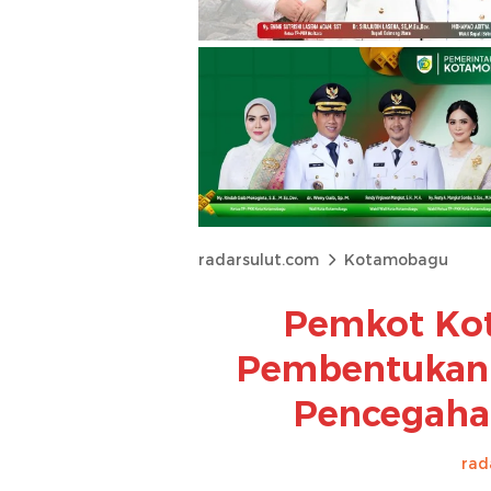
radarsulut.com
Kotamobagu
Pemkot Ko
Pembentukan 
Pencegaha
rad