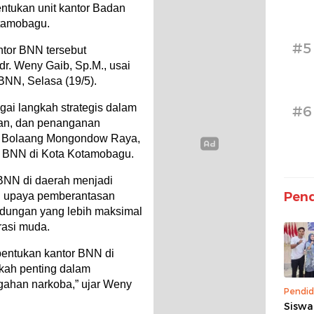
entukan unit kantor Badan
otamobagu.
#5
tor BNN tersebut
r. Weny Gaib, Sp.M., usai
NN, Selasa (19/5).
ai langkah strategis dalam
#6
an, dan penanganan
ah Bolaang Mongondow Raya,
r BNN di Kota Kotamobagu.
 BNN di daerah menjadi
Pend
g upaya pemberantasan
ndungan yang lebih maksimal
rasi muda.
entukan kantor BNN di
kah penting dalam
ahan narkoba,” ujar Weny
Pendid
Siswa