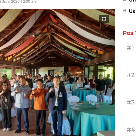
6 Juni 2026 12:00 am
#
Us
Pos 
#1
#2
#3
#4