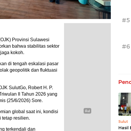
#5
OJK) Provinsi Sulawesi
#6
rkan bahwa stabilitas sektor
rjaga kokoh.
nkan di tengah eskalasi pasar
lak geopolitik dan fluktuasi
Pend
OJK SulutGo, Robert H. P.
Triwulan II Tahun 2026 yang
is (25/6/2026) Sore.
ian global saat ini, kondisi
tetap resilien.
Sulut
Hasil 
ang terkendali dan