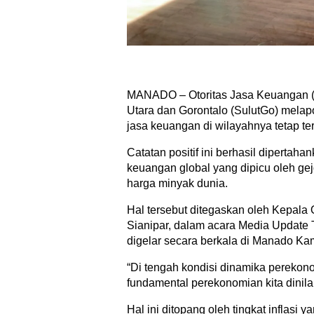
MANADO – Otoritas Jasa Keuangan (
Utara dan Gorontalo (SulutGo) melapo
jasa keuangan di wilayahnya tetap te
Catatan positif ini berhasil dipertaha
keuangan global yang dipicu oleh gejo
harga minyak dunia.
Hal tersebut ditegaskan oleh Kepala 
Sianipar, dalam acara Media Update 
digelar secara berkala di Manado Kam
“Di tengah kondisi dinamika perekonom
fundamental perekonomian kita dinilai 
Hal ini ditopang oleh tingkat inflasi y