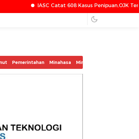
C Catat 608 Kasus Penipuan,OJK Terus Perkuat Perl
nut
Pemerintahan
Minahasa
Minsel
Mitra
Bolmut
Bo