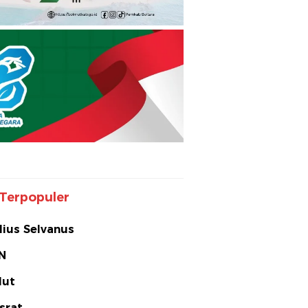
Terpopuler
lius Selvanus
N
lut
srat