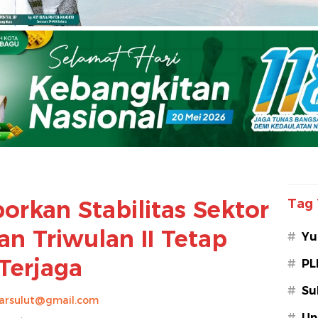
orkan Stabilitas Sektor
Tag 
n Triwulan II Tetap
#
Yu
Terjaga
#
PL
#
Su
arsulut@gmail.com
#
Un