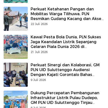
Perkuat Ketahanan Pangan dan
Mobilitas Warga Tilihuwa, PLN
Resmikan Gudang Kacang dan Akses
Paving Blok
22 Juli 2026
Kawal Pesta Bola Dunia, PLN Sukses
Jaga Keandalan Listrik Sepanjang
Gelaran Piala Dunia 2026 di
Gorontalo
21 Juli 2026
Perkuat Sinergi dan Kolaborasi, GM
PLN UID Suluttenggo Audiensi
Dengan Kajati Gorontalo Bahas
Program Strategis Kelistrikan
9 Juli 2026
Dukung Percepatan Pembangunan
Infrastruktur Listrik Pulau Dudepo,
GM PLN UID Suluttenggo Tinjau
Langsung Pemasangan Kabel Listrik
8 Juli 2026