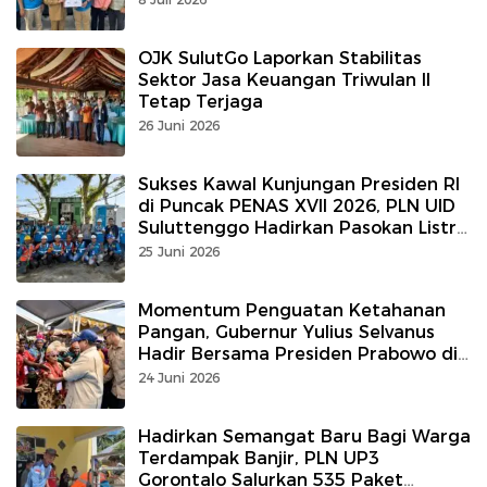
Bawah Laut
OJK SulutGo Laporkan Stabilitas
Sektor Jasa Keuangan Triwulan II
Tetap Terjaga
26 Juni 2026
Sukses Kawal Kunjungan Presiden RI
di Puncak PENAS XVII 2026, PLN UID
Suluttenggo Hadirkan Pasokan Listrik
Andal Tanpa Kedip
25 Juni 2026
Momentum Penguatan Ketahanan
Pangan, Gubernur Yulius Selvanus
Hadir Bersama Presiden Prabowo di
PENAS XVII Gorontalo
24 Juni 2026
Hadirkan Semangat Baru Bagi Warga
Terdampak Banjir, PLN UP3
Gorontalo Salurkan 535 Paket