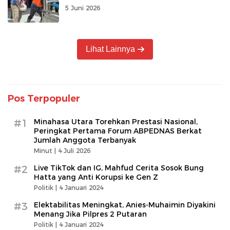
Sembako di Lima Desa di Gorontalo
5 Juni 2026
Utara
Lihat Lainnya
Pos Terpopuler
#1
Minahasa Utara Torehkan Prestasi Nasional,
Peringkat Pertama Forum ABPEDNAS Berkat
Jumlah Anggota Terbanyak
Minut |
4 Juli 2026
#2
Live TikTok dan IG, Mahfud Cerita Sosok Bung
Hatta yang Anti Korupsi ke Gen Z
Politik |
4 Januari 2024
#3
Elektabilitas Meningkat, Anies-Muhaimin Diyakini
Menang Jika Pilpres 2 Putaran
Politik |
4 Januari 2024