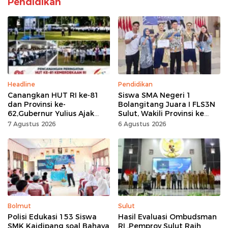
Pendidikan
Headline
Pendidikan
Canangkan HUT RI ke-81
Siswa SMA Negeri 1
dan Provinsi ke-
Bolangitang Juara I FLS3N
62,Gubernur Yulius Ajak
Sulut, Wakili Provinsi ke
Seluruh Masyarakat
Tingkat Nasional
7 Agustus 2026
6 Agustus 2026
Jadikan Bulan
Kemerdekaan Momentum
Kerja Keras
Bolmut
Sulut
Polisi Edukasi 153 Siswa
Hasil Evaluasi Ombudsman
SMK Kaidipang soal Bahaya
RI ,Pemprov Sulut Raih