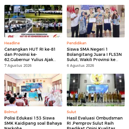
Headline
Pendidikan
Canangkan HUT RI ke-81
Siswa SMA Negeri 1
dan Provinsi ke-
Bolangitang Juara I FLS3N
62,Gubernur Yulius Ajak
Sulut, Wakili Provinsi ke
Seluruh Masyarakat
Tingkat Nasional
7 Agustus 2026
6 Agustus 2026
Jadikan Bulan
Kemerdekaan Momentum
Kerja Keras
Bolmut
Sulut
Polisi Edukasi 153 Siswa
Hasil Evaluasi Ombudsman
SMK Kaidipang soal Bahaya
RI ,Pemprov Sulut Raih
Narkoba
Predikat Opini Kualitas