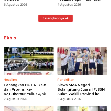
Tinggi Tanpa
6 Agustus 2026
4 Agustus 2026
Maladministrasi
Selengkapnya
Ekbis
Headline
Pendidikan
Canangkan HUT RI ke-81
Siswa SMA Negeri 1
dan Provinsi ke-
Bolangitang Juara I FLS3N
62,Gubernur Yulius Ajak
Sulut, Wakili Provinsi ke
Seluruh Masyarakat
Tingkat Nasional
7 Agustus 2026
6 Agustus 2026
Jadikan Bulan
Kemerdekaan Momentum