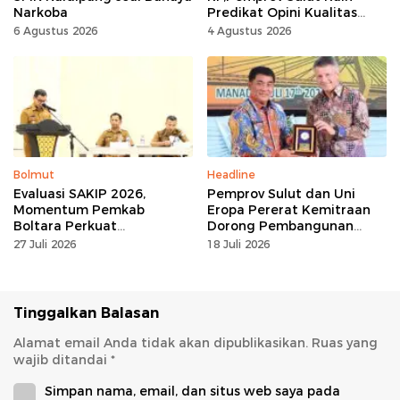
Narkoba
Predikat Opini Kualitas
Tinggi Tanpa
6 Agustus 2026
4 Agustus 2026
Maladministrasi
Bolmut
Headline
Evaluasi SAKIP 2026,
Pemprov Sulut dan Uni
Momentum Pemkab
Eropa Pererat Kemitraan
Boltara Perkuat
Dorong Pembangunan
Akuntabilitas dan Kinerja
Berkelanjutan
27 Juli 2026
18 Juli 2026
Berbasis Hasil
Tinggalkan Balasan
Alamat email Anda tidak akan dipublikasikan.
Ruas yang
wajib ditandai
*
Simpan nama, email, dan situs web saya pada