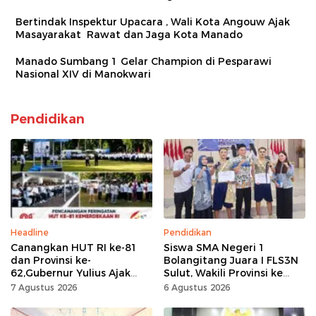
Bertindak Inspektur Upacara , Wali Kota Angouw Ajak
Masayarakat Rawat dan Jaga Kota Manado
Manado Sumbang 1 Gelar Champion di Pesparawi
Nasional XIV di Manokwari
Pendidikan
Headline
Pendidikan
Canangkan HUT RI ke-81
Siswa SMA Negeri 1
dan Provinsi ke-
Bolangitang Juara I FLS3N
62,Gubernur Yulius Ajak
Sulut, Wakili Provinsi ke
Seluruh Masyarakat
Tingkat Nasional
7 Agustus 2026
6 Agustus 2026
Jadikan Bulan
Kemerdekaan Momentum