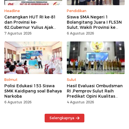
Headline
Pendidikan
Canangkan HUT RI ke-81
Siswa SMA Negeri 1
dan Provinsi ke-
Bolangitang Juara I FLS3N
62,Gubernur Yulius Ajak
Sulut, Wakili Provinsi ke
Seluruh Masyarakat
Tingkat Nasional
7 Agustus 2026
6 Agustus 2026
Jadikan Bulan
Kemerdekaan Momentum
Kerja Keras
Bolmut
Sulut
Polisi Edukasi 153 Siswa
Hasil Evaluasi Ombudsman
SMK Kaidipang soal Bahaya
RI ,Pemprov Sulut Raih
Narkoba
Predikat Opini Kualitas
Tinggi Tanpa
6 Agustus 2026
4 Agustus 2026
Maladministrasi
Selengkapnya