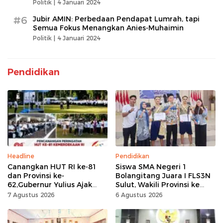
Politik |
4 Januari 2024
#6
Jubir AMIN: Perbedaan Pendapat Lumrah, tapi
Semua Fokus Menangkan Anies-Muhaimin
Politik |
4 Januari 2024
Pendidikan
Headline
Pendidikan
Canangkan HUT RI ke-81
Siswa SMA Negeri 1
dan Provinsi ke-
Bolangitang Juara I FLS3N
62,Gubernur Yulius Ajak
Sulut, Wakili Provinsi ke
Seluruh Masyarakat
Tingkat Nasional
7 Agustus 2026
6 Agustus 2026
Jadikan Bulan
Kemerdekaan Momentum
Kerja Keras