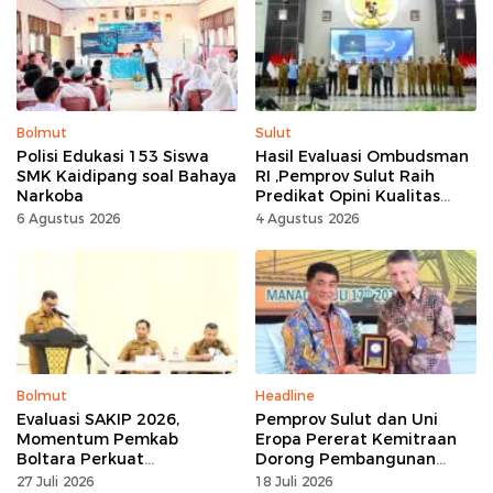
Kerja Keras
Bolmut
Sulut
Polisi Edukasi 153 Siswa
Hasil Evaluasi Ombudsman
SMK Kaidipang soal Bahaya
RI ,Pemprov Sulut Raih
Narkoba
Predikat Opini Kualitas
Tinggi Tanpa
6 Agustus 2026
4 Agustus 2026
Maladministrasi
Bolmut
Headline
Evaluasi SAKIP 2026,
Pemprov Sulut dan Uni
Momentum Pemkab
Eropa Pererat Kemitraan
Boltara Perkuat
Dorong Pembangunan
Akuntabilitas dan Kinerja
Berkelanjutan
27 Juli 2026
18 Juli 2026