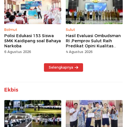
Bolmut
Sulut
Polisi Edukasi 153 Siswa
Hasil Evaluasi Ombudsman
SMK Kaidipang soal Bahaya
RI ,Pemprov Sulut Raih
Narkoba
Predikat Opini Kualitas
Tinggi Tanpa
6 Agustus 2026
4 Agustus 2026
Maladministrasi
Selengkapnya
Ekbis