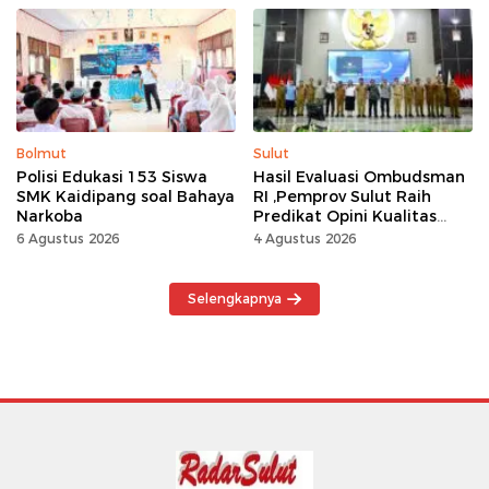
Kemerdekaan Momentum
Kerja Keras
Bolmut
Sulut
Polisi Edukasi 153 Siswa
Hasil Evaluasi Ombudsman
SMK Kaidipang soal Bahaya
RI ,Pemprov Sulut Raih
Narkoba
Predikat Opini Kualitas
Tinggi Tanpa
6 Agustus 2026
4 Agustus 2026
Maladministrasi
Selengkapnya