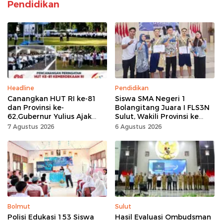
Pendidikan
Headline
Pendidikan
Canangkan HUT RI ke-81
Siswa SMA Negeri 1
dan Provinsi ke-
Bolangitang Juara I FLS3N
62,Gubernur Yulius Ajak
Sulut, Wakili Provinsi ke
Seluruh Masyarakat
Tingkat Nasional
7 Agustus 2026
6 Agustus 2026
Jadikan Bulan
Kemerdekaan Momentum
Kerja Keras
Bolmut
Sulut
Polisi Edukasi 153 Siswa
Hasil Evaluasi Ombudsman