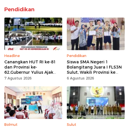
Pendidikan
Headline
Pendidikan
Canangkan HUT RI ke-81
Siswa SMA Negeri 1
dan Provinsi ke-
Bolangitang Juara I FLS3N
62,Gubernur Yulius Ajak
Sulut, Wakili Provinsi ke
Seluruh Masyarakat
Tingkat Nasional
7 Agustus 2026
6 Agustus 2026
Jadikan Bulan
Kemerdekaan Momentum
Kerja Keras
Bolmut
Sulut