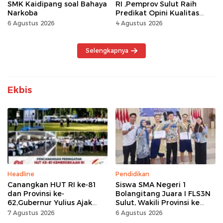
SMK Kaidipang soal Bahaya
RI ,Pemprov Sulut Raih
Narkoba
Predikat Opini Kualitas
Tinggi Tanpa
6 Agustus 2026
4 Agustus 2026
Maladministrasi
Selengkapnya
Ekbis
Headline
Pendidikan
Canangkan HUT RI ke-81
Siswa SMA Negeri 1
dan Provinsi ke-
Bolangitang Juara I FLS3N
62,Gubernur Yulius Ajak
Sulut, Wakili Provinsi ke
Seluruh Masyarakat
Tingkat Nasional
7 Agustus 2026
6 Agustus 2026
Jadikan Bulan