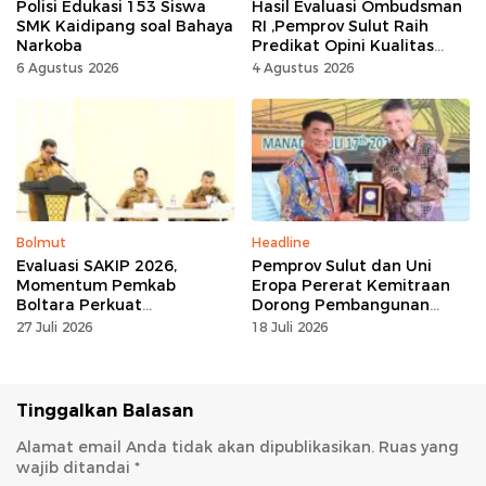
Polisi Edukasi 153 Siswa
Hasil Evaluasi Ombudsman
SMK Kaidipang soal Bahaya
RI ,Pemprov Sulut Raih
Narkoba
Predikat Opini Kualitas
Tinggi Tanpa
6 Agustus 2026
4 Agustus 2026
Maladministrasi
Bolmut
Headline
Evaluasi SAKIP 2026,
Pemprov Sulut dan Uni
Momentum Pemkab
Eropa Pererat Kemitraan
Boltara Perkuat
Dorong Pembangunan
Akuntabilitas dan Kinerja
Berkelanjutan
27 Juli 2026
18 Juli 2026
Berbasis Hasil
Tinggalkan Balasan
Alamat email Anda tidak akan dipublikasikan.
Ruas yang
wajib ditandai
*