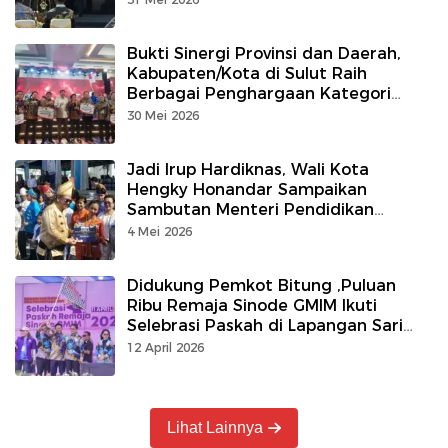
Bukti Sinergi Provinsi dan Daerah,
Kabupaten/Kota di Sulut Raih
Berbagai Penghargaan Kategori
Penanggulangan Kemiskinan dan
30 Mei 2026
Pengendalian Inflasi
Jadi Irup Hardiknas, Wali Kota
Hengky Honandar Sampaikan
Sambutan Menteri Pendidikan
Nasional
4 Mei 2026
Didukung Pemkot Bitung ,Puluan
Ribu Remaja Sinode GMIM Ikuti
Selebrasi Paskah di Lapangan Sari
Cakalang
12 April 2026
Lihat Lainnya