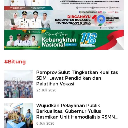
#Bitung
Pemprov Sulut Tingkatkan Kualitas
SDM Lewat Pendidikan dan
Pelatihan Vokasi
23 Juli 2026
Wujudkan Pelayanan Publik
Berkualitas, Gubernur Yulius
Resmikan Unit Hemodialisis RSMN
Bitung dan Dukung RSUD Naik Tipe C
6 Juli 2026