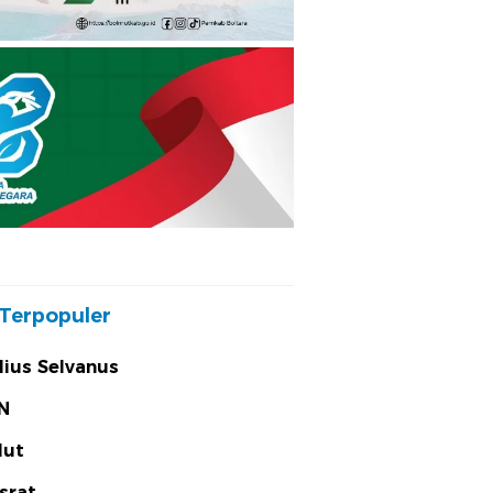
Terpopuler
lius Selvanus
N
lut
srat