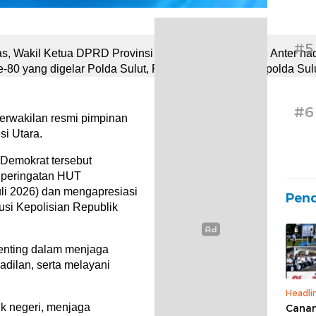
#5
, Wakil Ketua DPRD Provinsi Sulawesi Utara Royke Anter had
0 yang digelar Polda Sulut, Rabu (1/7/2026), di Mapolda Sulu
#6
erwakilan resmi pimpinan
i Utara.
i Demokrat tersebut
 peringatan HUT
li 2026) dan mengapresiasi
Pend
tusi Kepolisian Republik
penting dalam menjaga
dilan, serta melayani
Headli
k negeri, menjaga
Canan