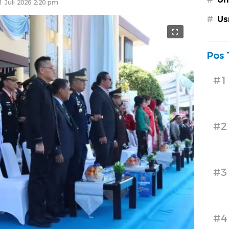
1 Juli 2026 2:20 pm
#
Us
Pos 
#1
#2
#3
#4