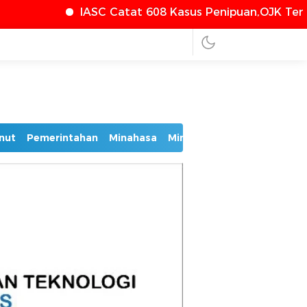
SC Catat 608 Kasus Penipuan,OJK Terus Perkuat Perl
nut
Pemerintahan
Minahasa
Minsel
Mitra
Bolmut
Bo