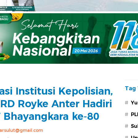
si Institusi Kepolisian,
Tag 
RD Royke Anter Hadiri
#
Yu
 Bhayangkara ke-80
#
PL
#
Su
arsulut@gmail.com
#
Un