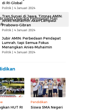
di RI-Global
Politik |
4 Januari 2024
Tren Survei di Jawa, Timnas AMIN:
ir pada Upacara Peringatan Hari
Anies-Muhaimin Akan Lampaui
t.
Prabowo-Gibran
Politik |
4 Januari 2024
Jubir AMIN: Perbedaan Pendapat
Lumrah, tapi Semua Fokus
Menangkan Anies-Muhaimin
Politik |
4 Januari 2024
idikan
ne
Pendidikan
gkan HUT RI
Siswa SMA Negeri