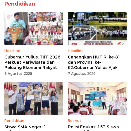
Pendidikan
Headline
Headline
Gubernur Yulius: TIFF 2026
Canangkan HUT RI ke-81
Perkuat Pariwisata dan
dan Provinsi ke-
Peluang Ekonomi Rakyat
62,Gubernur Yulius Ajak
Seluruh Masyarakat
8 Agustus 2026
7 Agustus 2026
Jadikan Bulan
Kemerdekaan Momentum
Kerja Keras
Pendidikan
Bolmut
Siswa SMA Negeri 1
Polisi Edukasi 153 Siswa