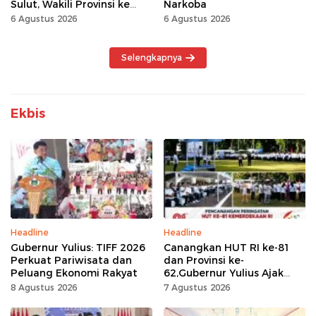
Sulut, Wakili Provinsi ke
Narkoba
Tingkat Nasional
6 Agustus 2026
6 Agustus 2026
Selengkapnya
Ekbis
Headline
Headline
Gubernur Yulius: TIFF 2026
Canangkan HUT RI ke-81
Perkuat Pariwisata dan
dan Provinsi ke-
Peluang Ekonomi Rakyat
62,Gubernur Yulius Ajak
Seluruh Masyarakat
8 Agustus 2026
7 Agustus 2026
Jadikan Bulan
Kemerdekaan Momentum