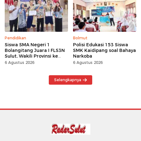
Kerja Keras
Pendidikan
Bolmut
Siswa SMA Negeri 1
Polisi Edukasi 153 Siswa
Bolangitang Juara I FLS3N
SMK Kaidipang soal Bahaya
Sulut, Wakili Provinsi ke
Narkoba
Tingkat Nasional
6 Agustus 2026
6 Agustus 2026
Selengkapnya