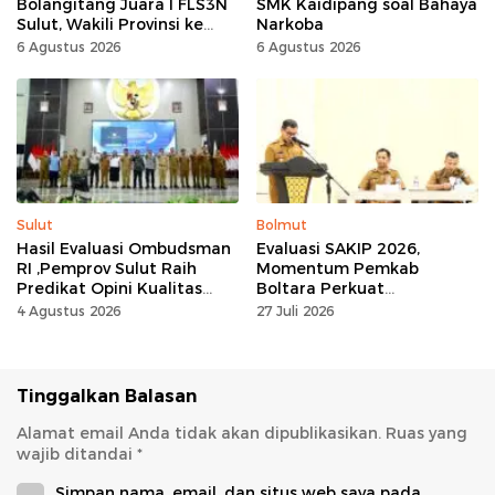
Bolangitang Juara I FLS3N
SMK Kaidipang soal Bahaya
Sulut, Wakili Provinsi ke
Narkoba
Tingkat Nasional
6 Agustus 2026
6 Agustus 2026
Sulut
Bolmut
Hasil Evaluasi Ombudsman
Evaluasi SAKIP 2026,
RI ,Pemprov Sulut Raih
Momentum Pemkab
Predikat Opini Kualitas
Boltara Perkuat
Tinggi Tanpa
Akuntabilitas dan Kinerja
4 Agustus 2026
27 Juli 2026
Maladministrasi
Berbasis Hasil
Tinggalkan Balasan
Alamat email Anda tidak akan dipublikasikan.
Ruas yang
wajib ditandai
*
Simpan nama, email, dan situs web saya pada