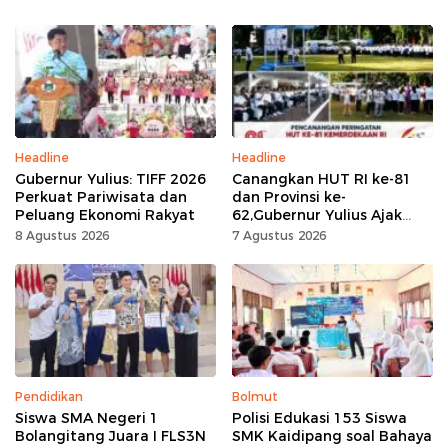
Headline
Headline
Gubernur Yulius: TIFF 2026
Canangkan HUT RI ke-81
Perkuat Pariwisata dan
dan Provinsi ke-
Peluang Ekonomi Rakyat
62,Gubernur Yulius Ajak
Seluruh Masyarakat
8 Agustus 2026
7 Agustus 2026
Jadikan Bulan
Kemerdekaan Momentum
Kerja Keras
Pendidikan
Bolmut
Siswa SMA Negeri 1
Polisi Edukasi 153 Siswa
Bolangitang Juara I FLS3N
SMK Kaidipang soal Bahaya