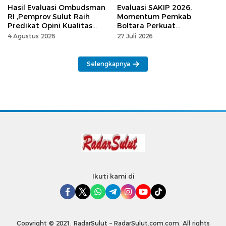
Hasil Evaluasi Ombudsman
Evaluasi SAKIP 2026,
RI ,Pemprov Sulut Raih
Momentum Pemkab
Predikat Opini Kualitas
Boltara Perkuat
Tinggi Tanpa
Akuntabilitas dan Kinerja
4 Agustus 2026
27 Juli 2026
Maladministrasi
Berbasis Hasil
Selengkapnya
Ikuti kami di
Copyright © 2021. RadarSulut – RadarSulut.com.com. All rights