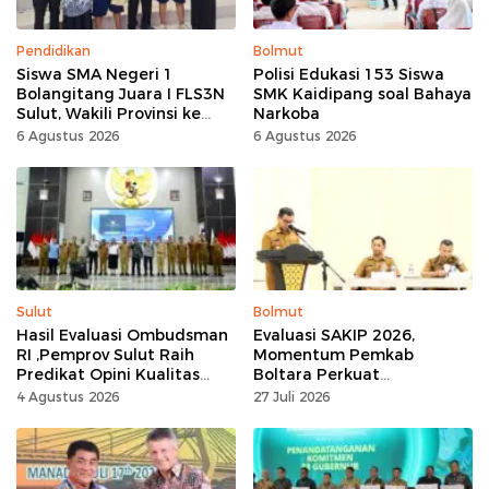
Pendidikan
Bolmut
Siswa SMA Negeri 1
Polisi Edukasi 153 Siswa
Bolangitang Juara I FLS3N
SMK Kaidipang soal Bahaya
Sulut, Wakili Provinsi ke
Narkoba
Tingkat Nasional
6 Agustus 2026
6 Agustus 2026
Sulut
Bolmut
Hasil Evaluasi Ombudsman
Evaluasi SAKIP 2026,
RI ,Pemprov Sulut Raih
Momentum Pemkab
Predikat Opini Kualitas
Boltara Perkuat
Tinggi Tanpa
Akuntabilitas dan Kinerja
4 Agustus 2026
27 Juli 2026
Maladministrasi
Berbasis Hasil