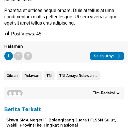
Pharetra et ultrices neque ornare. Duis at tellus at urna
condimentum mattis pellentesque. Ut sem viverra aliquet
eget sit amet tellus cras adipiscing.
Post Views:
45
Halaman
1
2
3
Selanjutnya
Gibran
Relawan
TNI
TNI Aniaya Relawan Ganjar
Tim Redaksi
Berita Terkait
Siswa SMA Negeri 1 Bolangitang Juara I FLS3N Sulut,
Wakili Provinsi ke Tingkat Nasional