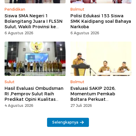
Pendidikan
Bolmut
Siswa SMA Negeri 1
Polisi Edukasi 153 Siswa
Bolangitang Juara I FLS3N
SMK Kaidipang soal Bahaya
Sulut, Wakili Provinsi ke
Narkoba
Tingkat Nasional
6 Agustus 2026
6 Agustus 2026
Sulut
Bolmut
Hasil Evaluasi Ombudsman
Evaluasi SAKIP 2026,
RI ,Pemprov Sulut Raih
Momentum Pemkab
Predikat Opini Kualitas
Boltara Perkuat
Tinggi Tanpa
Akuntabilitas dan Kinerja
4 Agustus 2026
27 Juli 2026
Maladministrasi
Berbasis Hasil
Selengkapnya