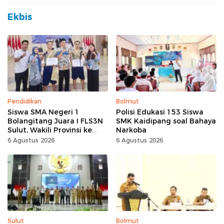
Ekbis
Pendidikan
Bolmut
Siswa SMA Negeri 1
Polisi Edukasi 153 Siswa
Bolangitang Juara I FLS3N
SMK Kaidipang soal Bahaya
Sulut, Wakili Provinsi ke
Narkoba
Tingkat Nasional
6 Agustus 2026
6 Agustus 2026
Sulut
Bolmut