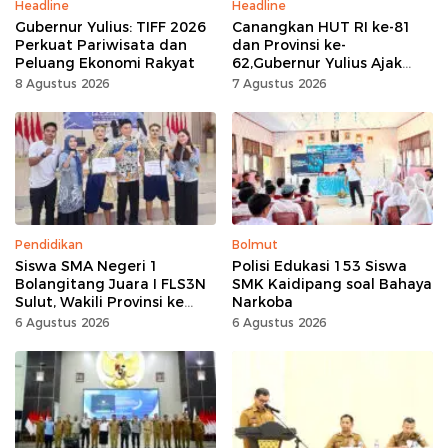
Headline
Headline
Gubernur Yulius: TIFF 2026
Canangkan HUT RI ke-81
Perkuat Pariwisata dan
dan Provinsi ke-
Peluang Ekonomi Rakyat
62,Gubernur Yulius Ajak
Seluruh Masyarakat
8 Agustus 2026
7 Agustus 2026
Jadikan Bulan
Kemerdekaan Momentum
Kerja Keras
Pendidikan
Bolmut
Siswa SMA Negeri 1
Polisi Edukasi 153 Siswa
Bolangitang Juara I FLS3N
SMK Kaidipang soal Bahaya
Sulut, Wakili Provinsi ke
Narkoba
Tingkat Nasional
6 Agustus 2026
6 Agustus 2026