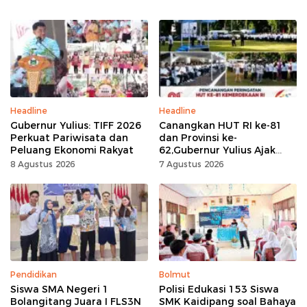
Headline
Headline
Gubernur Yulius: TIFF 2026
Canangkan HUT RI ke-81
Perkuat Pariwisata dan
dan Provinsi ke-
Peluang Ekonomi Rakyat
62,Gubernur Yulius Ajak
Seluruh Masyarakat
8 Agustus 2026
7 Agustus 2026
Jadikan Bulan
Kemerdekaan Momentum
Kerja Keras
Pendidikan
Bolmut
Siswa SMA Negeri 1
Polisi Edukasi 153 Siswa
Bolangitang Juara I FLS3N
SMK Kaidipang soal Bahaya