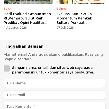
Sulut
Bolmut
Hasil Evaluasi Ombudsman
Evaluasi SAKIP 2026,
RI ,Pemprov Sulut Raih
Momentum Pemkab
Predikat Opini Kualitas
Boltara Perkuat
Tinggi Tanpa
Akuntabilitas dan Kinerja
4 Agustus 2026
27 Juli 2026
Maladministrasi
Berbasis Hasil
Tinggalkan Balasan
Alamat email Anda tidak akan dipublikasikan.
Ruas yang
wajib ditandai
*
Simpan nama, email, dan situs web saya pada
peramban ini untuk komentar saya berikutnya.