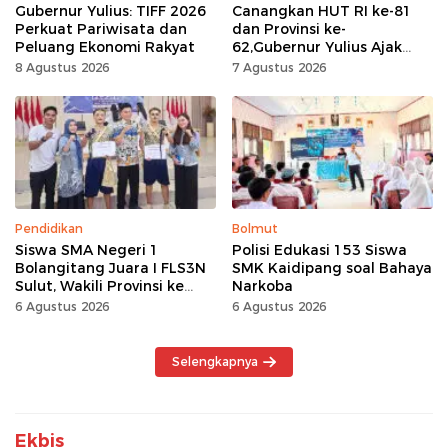
Gubernur Yulius: TIFF 2026
Canangkan HUT RI ke-81
Perkuat Pariwisata dan
dan Provinsi ke-
Peluang Ekonomi Rakyat
62,Gubernur Yulius Ajak
Seluruh Masyarakat
8 Agustus 2026
7 Agustus 2026
Jadikan Bulan
Kemerdekaan Momentum
Kerja Keras
Pendidikan
Bolmut
Siswa SMA Negeri 1
Polisi Edukasi 153 Siswa
Bolangitang Juara I FLS3N
SMK Kaidipang soal Bahaya
Sulut, Wakili Provinsi ke
Narkoba
Tingkat Nasional
6 Agustus 2026
6 Agustus 2026
Selengkapnya
Ekbis