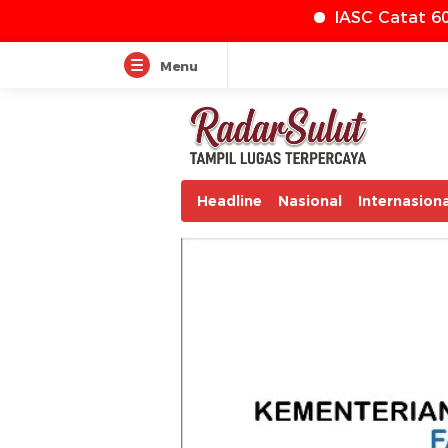
IASC Catat 608 Kasus Penipu
Menu
Headline
Nasional
Internasiona