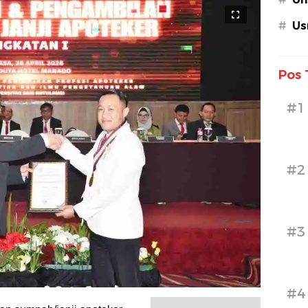
#
Us
Pos 
#1
#2
#3
#4