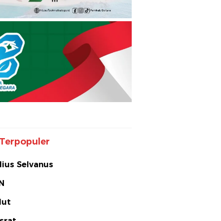
Terpopuler
lius Selvanus
N
lut
srat