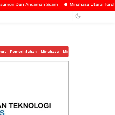
caman Scam
Minahasa Utara Torehkan Prestasi Na
nut
Pemerintahan
Minahasa
Minsel
Mitra
Bolmut
Bo