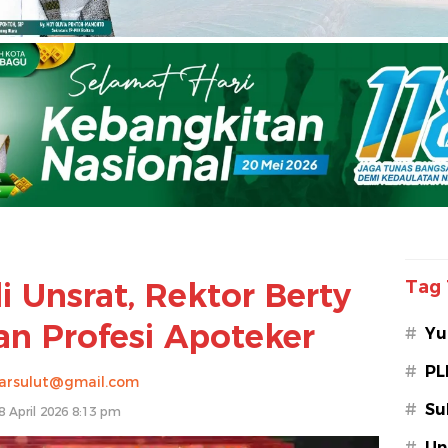
i Unsrat, Rektor Berty
Tag 
an Profesi Apoteker
#
Yu
#
PL
arsulut@gmail.com
#
Su
8 April 2026 8:13 pm
#
Un