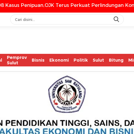
an,OJK Terus Perkuat Perlindungan Konsumen Dari An
Pemprov
l
Bisnis
Ekonomi
Politik
Sulut
Bitung
Mi
Sulut