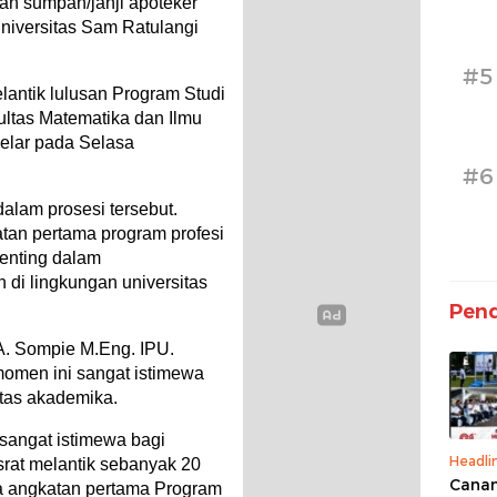
 sumpah/janji apoteker
Universitas Sam Ratulangi
#5
lantik lulusan Program Studi
ultas Matematika dan Ilmu
elar pada Selasa
#6
dalam prosesi tersebut.
an pertama program profesi
enting dalam
di lingkungan universitas
Pend
B.A. Sompie M.Eng. IPU.
men ini sangat istimewa
tas akademika.
sangat istimewa bagi
Headli
srat melantik sebanyak 20
Canan
 angkatan pertama Program