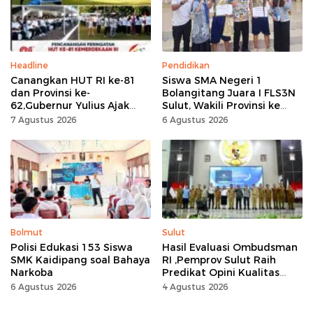
Headline
Pendidikan
Canangkan HUT RI ke-81
Siswa SMA Negeri 1
dan Provinsi ke-
Bolangitang Juara I FLS3N
62,Gubernur Yulius Ajak
Sulut, Wakili Provinsi ke
Seluruh Masyarakat
Tingkat Nasional
7 Agustus 2026
6 Agustus 2026
Jadikan Bulan
Kemerdekaan Momentum
Kerja Keras
Bolmut
Sulut
Polisi Edukasi 153 Siswa
Hasil Evaluasi Ombudsman
SMK Kaidipang soal Bahaya
RI ,Pemprov Sulut Raih
Narkoba
Predikat Opini Kualitas
Tinggi Tanpa
6 Agustus 2026
4 Agustus 2026
Maladministrasi