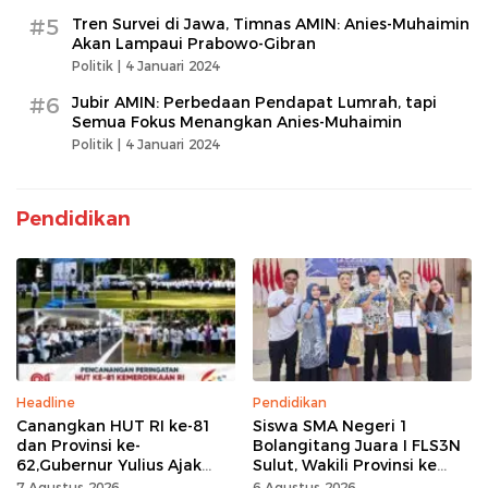
#5
Tren Survei di Jawa, Timnas AMIN: Anies-Muhaimin
Akan Lampaui Prabowo-Gibran
Politik |
4 Januari 2024
#6
Jubir AMIN: Perbedaan Pendapat Lumrah, tapi
Semua Fokus Menangkan Anies-Muhaimin
Politik |
4 Januari 2024
Pendidikan
Headline
Pendidikan
Canangkan HUT RI ke-81
Siswa SMA Negeri 1
dan Provinsi ke-
Bolangitang Juara I FLS3N
62,Gubernur Yulius Ajak
Sulut, Wakili Provinsi ke
Seluruh Masyarakat
Tingkat Nasional
7 Agustus 2026
6 Agustus 2026