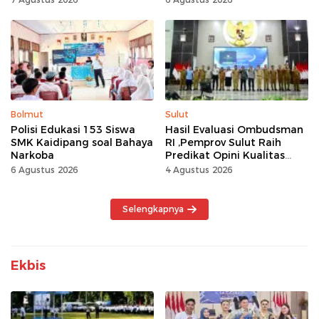
Jadikan Bulan
Kemerdekaan Momentum
Kerja Keras
Bolmut
Sulut
Polisi Edukasi 153 Siswa
Hasil Evaluasi Ombudsman
SMK Kaidipang soal Bahaya
RI ,Pemprov Sulut Raih
Narkoba
Predikat Opini Kualitas
Tinggi Tanpa
6 Agustus 2026
4 Agustus 2026
Maladministrasi
Selengkapnya
Ekbis