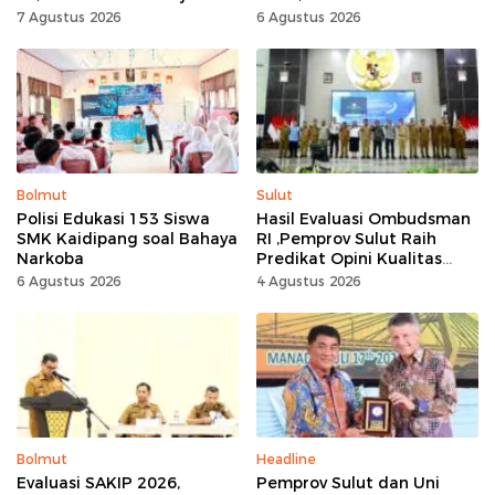
Seluruh Masyarakat
Tingkat Nasional
7 Agustus 2026
6 Agustus 2026
Jadikan Bulan
Kemerdekaan Momentum
Kerja Keras
Bolmut
Sulut
Polisi Edukasi 153 Siswa
Hasil Evaluasi Ombudsman
SMK Kaidipang soal Bahaya
RI ,Pemprov Sulut Raih
Narkoba
Predikat Opini Kualitas
Tinggi Tanpa
6 Agustus 2026
4 Agustus 2026
Maladministrasi
Bolmut
Headline
Evaluasi SAKIP 2026,
Pemprov Sulut dan Uni