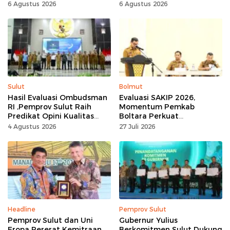
Tingkat Nasional
6 Agustus 2026
6 Agustus 2026
Sulut
Bolmut
Hasil Evaluasi Ombudsman
Evaluasi SAKIP 2026,
RI ,Pemprov Sulut Raih
Momentum Pemkab
Predikat Opini Kualitas
Boltara Perkuat
Tinggi Tanpa
Akuntabilitas dan Kinerja
4 Agustus 2026
27 Juli 2026
Maladministrasi
Berbasis Hasil
Headline
Pemprov Sulut
Pemprov Sulut dan Uni
Gubernur Yulius
Eropa Pererat Kemitraan
Berkomitmen Sulut Dukung