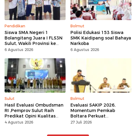
Pendidikan
Bolmut
Siswa SMA Negeri 1
Polisi Edukasi 153 Siswa
Bolangitang Juara I FLS3N
SMK Kaidipang soal Bahaya
Sulut, Wakili Provinsi ke
Narkoba
Tingkat Nasional
6 Agustus 2026
6 Agustus 2026
Sulut
Bolmut
Hasil Evaluasi Ombudsman
Evaluasi SAKIP 2026,
RI ,Pemprov Sulut Raih
Momentum Pemkab
Predikat Opini Kualitas
Boltara Perkuat
Tinggi Tanpa
Akuntabilitas dan Kinerja
4 Agustus 2026
27 Juli 2026
Maladministrasi
Berbasis Hasil