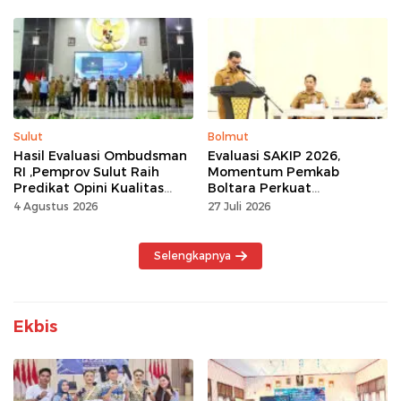
Sulut
Bolmut
Hasil Evaluasi Ombudsman
Evaluasi SAKIP 2026,
RI ,Pemprov Sulut Raih
Momentum Pemkab
Predikat Opini Kualitas
Boltara Perkuat
Tinggi Tanpa
Akuntabilitas dan Kinerja
4 Agustus 2026
27 Juli 2026
Maladministrasi
Berbasis Hasil
Selengkapnya
Ekbis