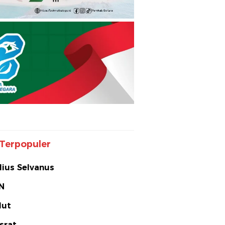
Terpopuler
lius Selvanus
N
lut
srat