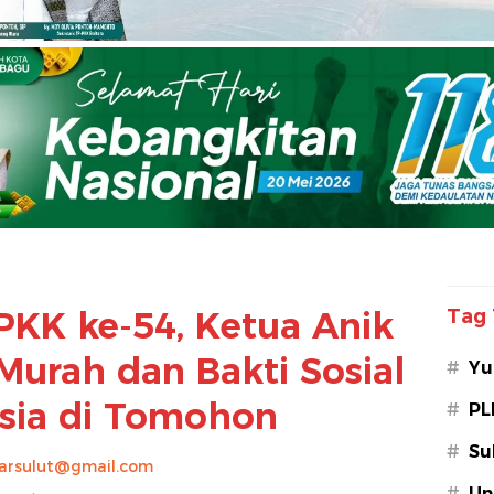
PKK ke-54, Ketua Anik
Tag 
Murah dan Bakti Sosial
#
Yu
nsia di Tomohon
#
PL
#
Su
arsulut@gmail.com
#
Un