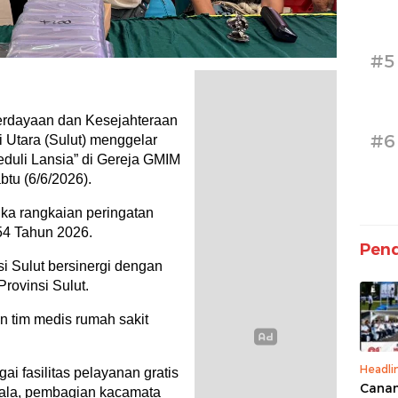
#5
dayaan dan Kesejahteraan
#6
 Utara (Sulut) menggelar
Peduli Lansia” di Gereja GMIM
tu (6/6/2026).
gka rangkaian peringatan
54 Tahun 2026.
Pend
si Sulut bersinergi dengan
rovinsi Sulut.
n tim medis rumah sakit
Headli
i fasilitas pelayanan gratis
Canan
kala, pembagian kacamata