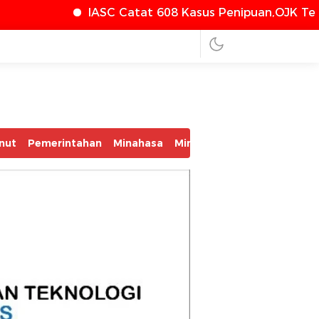
SC Catat 608 Kasus Penipuan,OJK Terus Perkuat Perl
nut
Pemerintahan
Minahasa
Minsel
Mitra
Bolmut
Bo