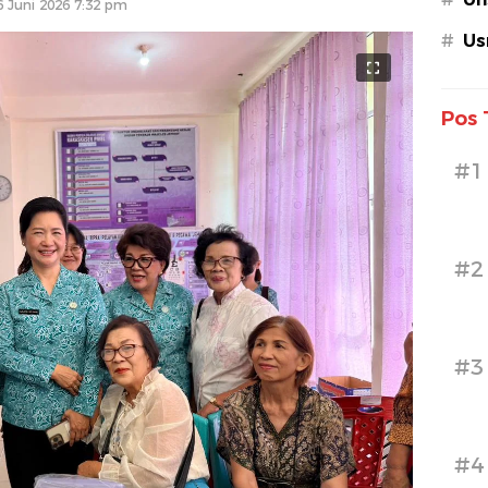
6 Juni 2026 7:32 pm
#
Us
Pos 
#1
#2
#3
#4