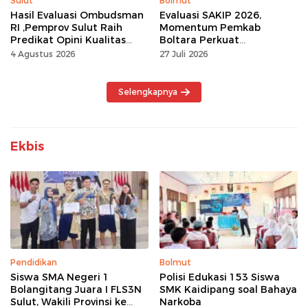
Sulut
Bolmut
Hasil Evaluasi Ombudsman
Evaluasi SAKIP 2026,
RI ,Pemprov Sulut Raih
Momentum Pemkab
Predikat Opini Kualitas
Boltara Perkuat
Tinggi Tanpa
Akuntabilitas dan Kinerja
4 Agustus 2026
27 Juli 2026
Maladministrasi
Berbasis Hasil
Selengkapnya
Ekbis
Pendidikan
Bolmut
Siswa SMA Negeri 1
Polisi Edukasi 153 Siswa
Bolangitang Juara I FLS3N
SMK Kaidipang soal Bahaya
Sulut, Wakili Provinsi ke
Narkoba