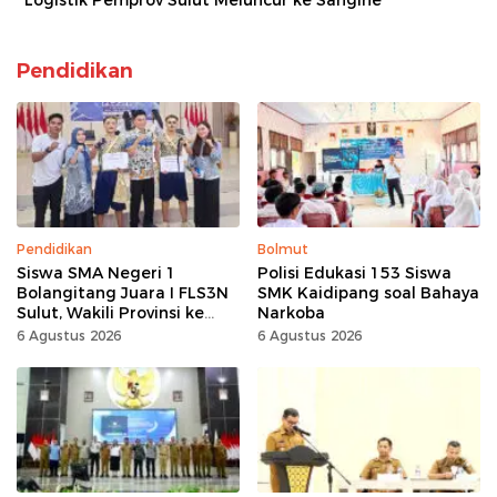
Logistik Pemprov Sulut Meluncur ke Sangihe
Pendidikan
Pendidikan
Bolmut
Siswa SMA Negeri 1
Polisi Edukasi 153 Siswa
Bolangitang Juara I FLS3N
SMK Kaidipang soal Bahaya
Sulut, Wakili Provinsi ke
Narkoba
Tingkat Nasional
6 Agustus 2026
6 Agustus 2026