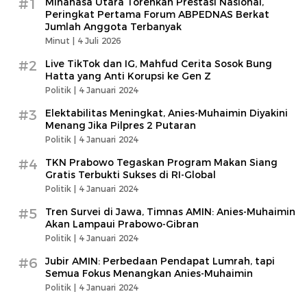
#1
Minahasa Utara Torehkan Prestasi Nasional,
Peringkat Pertama Forum ABPEDNAS Berkat
Jumlah Anggota Terbanyak
Minut |
4 Juli 2026
#2
Live TikTok dan IG, Mahfud Cerita Sosok Bung
Hatta yang Anti Korupsi ke Gen Z
Politik |
4 Januari 2024
#3
Elektabilitas Meningkat, Anies-Muhaimin Diyakini
Menang Jika Pilpres 2 Putaran
Politik |
4 Januari 2024
#4
TKN Prabowo Tegaskan Program Makan Siang
Gratis Terbukti Sukses di RI-Global
Politik |
4 Januari 2024
#5
Tren Survei di Jawa, Timnas AMIN: Anies-Muhaimin
Akan Lampaui Prabowo-Gibran
Politik |
4 Januari 2024
#6
Jubir AMIN: Perbedaan Pendapat Lumrah, tapi
Semua Fokus Menangkan Anies-Muhaimin
Politik |
4 Januari 2024