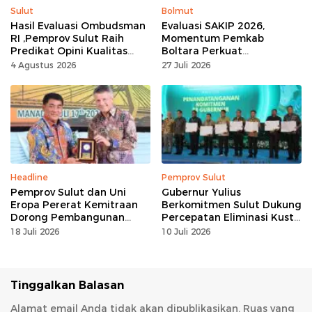
Sulut
Bolmut
Hasil Evaluasi Ombudsman
Evaluasi SAKIP 2026,
RI ,Pemprov Sulut Raih
Momentum Pemkab
Predikat Opini Kualitas
Boltara Perkuat
Tinggi Tanpa
Akuntabilitas dan Kinerja
4 Agustus 2026
27 Juli 2026
Maladministrasi
Berbasis Hasil
Headline
Pemprov Sulut
Pemprov Sulut dan Uni
Gubernur Yulius
Eropa Pererat Kemitraan
Berkomitmen Sulut Dukung
Dorong Pembangunan
Percepatan Eliminasi Kusta
Berkelanjutan
dan Hapus Stigma
18 Juli 2026
10 Juli 2026
Tinggalkan Balasan
Alamat email Anda tidak akan dipublikasikan.
Ruas yang