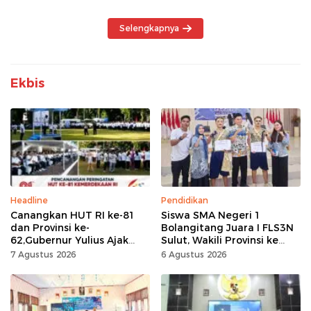
Maladministrasi
Selengkapnya
Ekbis
Headline
Pendidikan
Canangkan HUT RI ke-81
Siswa SMA Negeri 1
dan Provinsi ke-
Bolangitang Juara I FLS3N
62,Gubernur Yulius Ajak
Sulut, Wakili Provinsi ke
Seluruh Masyarakat
Tingkat Nasional
7 Agustus 2026
6 Agustus 2026
Jadikan Bulan
Kemerdekaan Momentum
Kerja Keras