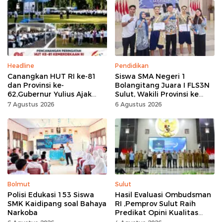
Headline
Pendidikan
Canangkan HUT RI ke-81
Siswa SMA Negeri 1
dan Provinsi ke-
Bolangitang Juara I FLS3N
62,Gubernur Yulius Ajak
Sulut, Wakili Provinsi ke
Seluruh Masyarakat
Tingkat Nasional
7 Agustus 2026
6 Agustus 2026
Jadikan Bulan
Kemerdekaan Momentum
Kerja Keras
Bolmut
Sulut
Polisi Edukasi 153 Siswa
Hasil Evaluasi Ombudsman
SMK Kaidipang soal Bahaya
RI ,Pemprov Sulut Raih
Narkoba
Predikat Opini Kualitas
Tinggi Tanpa