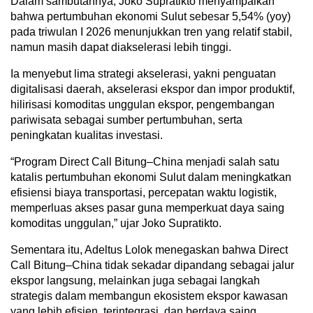
Dalam sambutannya, Joko Supratikto menyampaikan
bahwa pertumbuhan ekonomi Sulut sebesar 5,54% (yoy)
pada triwulan I 2026 menunjukkan tren yang relatif stabil,
namun masih dapat diakselerasi lebih tinggi.
Ia menyebut lima strategi akselerasi, yakni penguatan
digitalisasi daerah, akselerasi ekspor dan impor produktif,
hilirisasi komoditas unggulan ekspor, pengembangan
pariwisata sebagai sumber pertumbuhan, serta
peningkatan kualitas investasi.
“Program Direct Call Bitung–China menjadi salah satu
katalis pertumbuhan ekonomi Sulut dalam meningkatkan
efisiensi biaya transportasi, percepatan waktu logistik,
memperluas akses pasar guna memperkuat daya saing
komoditas unggulan,” ujar Joko Supratikto.
Sementara itu, Adeltus Lolok menegaskan bahwa Direct
Call Bitung–China tidak sekadar dipandang sebagai jalur
ekspor langsung, melainkan juga sebagai langkah
strategis dalam membangun ekosistem ekspor kawasan
yang lebih efisien, terintegrasi, dan berdaya saing.