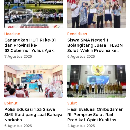
Headline
Pendidikan
Canangkan HUT RI ke-81
Siswa SMA Negeri 1
dan Provinsi ke-
Bolangitang Juara I FLS3N
62,Gubernur Yulius Ajak
Sulut, Wakili Provinsi ke
Seluruh Masyarakat
Tingkat Nasional
7 Agustus 2026
6 Agustus 2026
Jadikan Bulan
Kemerdekaan Momentum
Kerja Keras
Bolmut
Sulut
Polisi Edukasi 153 Siswa
Hasil Evaluasi Ombudsman
SMK Kaidipang soal Bahaya
RI ,Pemprov Sulut Raih
Narkoba
Predikat Opini Kualitas
Tinggi Tanpa
6 Agustus 2026
4 Agustus 2026