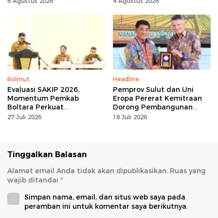
6 Agustus 2026
4 Agustus 2026
Maladministrasi
Bolmut
Headline
Evaluasi SAKIP 2026,
Pemprov Sulut dan Uni
Momentum Pemkab
Eropa Pererat Kemitraan
Boltara Perkuat
Dorong Pembangunan
Akuntabilitas dan Kinerja
Berkelanjutan
27 Juli 2026
18 Juli 2026
Berbasis Hasil
Tinggalkan Balasan
Alamat email Anda tidak akan dipublikasikan.
Ruas yang
wajib ditandai
*
Simpan nama, email, dan situs web saya pada
peramban ini untuk komentar saya berikutnya.