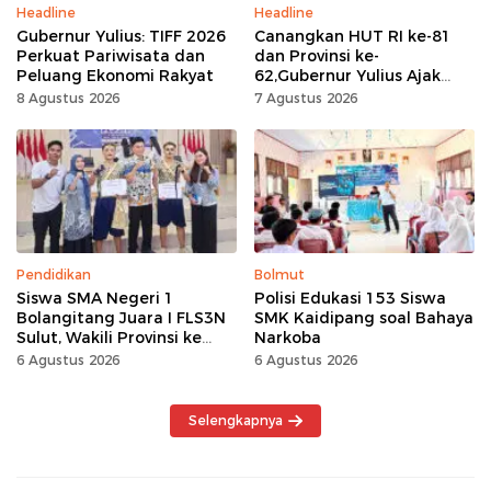
Headline
Headline
Gubernur Yulius: TIFF 2026
Canangkan HUT RI ke-81
Perkuat Pariwisata dan
dan Provinsi ke-
Peluang Ekonomi Rakyat
62,Gubernur Yulius Ajak
Seluruh Masyarakat
8 Agustus 2026
7 Agustus 2026
Jadikan Bulan
Kemerdekaan Momentum
Kerja Keras
Pendidikan
Bolmut
Siswa SMA Negeri 1
Polisi Edukasi 153 Siswa
Bolangitang Juara I FLS3N
SMK Kaidipang soal Bahaya
Sulut, Wakili Provinsi ke
Narkoba
Tingkat Nasional
6 Agustus 2026
6 Agustus 2026
Selengkapnya