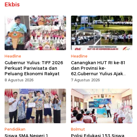
Ekbis
Headline
Headline
Gubernur Yulius: TIFF 2026
Canangkan HUT RI ke-81
Perkuat Pariwisata dan
dan Provinsi ke-
Peluang Ekonomi Rakyat
62,Gubernur Yulius Ajak
Seluruh Masyarakat
8 Agustus 2026
7 Agustus 2026
Jadikan Bulan
Kemerdekaan Momentum
Kerja Keras
Pendidikan
Bolmut
Siswa SMA Negeri 1
Polisi Edukasi 153 Siswa