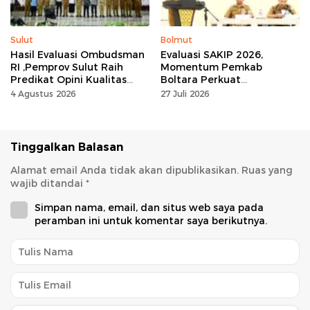
Sulut
Bolmut
Hasil Evaluasi Ombudsman
Evaluasi SAKIP 2026,
RI ,Pemprov Sulut Raih
Momentum Pemkab
Predikat Opini Kualitas
Boltara Perkuat
Tinggi Tanpa
Akuntabilitas dan Kinerja
4 Agustus 2026
27 Juli 2026
Maladministrasi
Berbasis Hasil
Tinggalkan Balasan
Alamat email Anda tidak akan dipublikasikan.
Ruas yang
wajib ditandai
*
Simpan nama, email, dan situs web saya pada
peramban ini untuk komentar saya berikutnya.