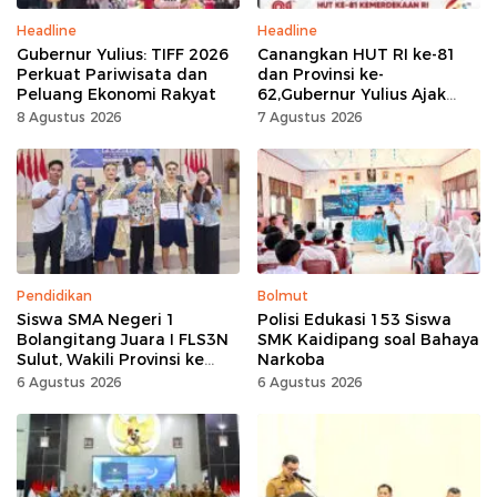
Headline
Headline
Gubernur Yulius: TIFF 2026
Canangkan HUT RI ke-81
Perkuat Pariwisata dan
dan Provinsi ke-
Peluang Ekonomi Rakyat
62,Gubernur Yulius Ajak
Seluruh Masyarakat
8 Agustus 2026
7 Agustus 2026
Jadikan Bulan
Kemerdekaan Momentum
Kerja Keras
Pendidikan
Bolmut
Siswa SMA Negeri 1
Polisi Edukasi 153 Siswa
Bolangitang Juara I FLS3N
SMK Kaidipang soal Bahaya
Sulut, Wakili Provinsi ke
Narkoba
Tingkat Nasional
6 Agustus 2026
6 Agustus 2026