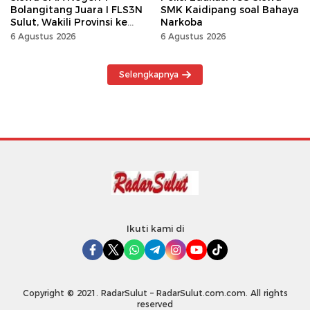
Bolangitang Juara I FLS3N
SMK Kaidipang soal Bahaya
Sulut, Wakili Provinsi ke
Narkoba
Tingkat Nasional
6 Agustus 2026
6 Agustus 2026
Selengkapnya
Ikuti kami di
Copyright © 2021. RadarSulut – RadarSulut.com.com. All rights
reserved