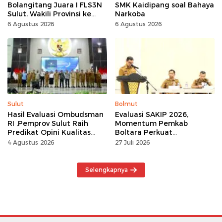
Bolangitang Juara I FLS3N
SMK Kaidipang soal Bahaya
Sulut, Wakili Provinsi ke
Narkoba
Tingkat Nasional
6 Agustus 2026
6 Agustus 2026
Sulut
Bolmut
Hasil Evaluasi Ombudsman
Evaluasi SAKIP 2026,
RI ,Pemprov Sulut Raih
Momentum Pemkab
Predikat Opini Kualitas
Boltara Perkuat
Tinggi Tanpa
Akuntabilitas dan Kinerja
4 Agustus 2026
27 Juli 2026
Maladministrasi
Berbasis Hasil
Selengkapnya