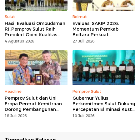
Sulut
Bolmut
Hasil Evaluasi Ombudsman
Evaluasi SAKIP 2026,
RI ,Pemprov Sulut Raih
Momentum Pemkab
Predikat Opini Kualitas
Boltara Perkuat
Tinggi Tanpa
Akuntabilitas dan Kinerja
4 Agustus 2026
27 Juli 2026
Maladministrasi
Berbasis Hasil
Headline
Pemprov Sulut
Pemprov Sulut dan Uni
Gubernur Yulius
Eropa Pererat Kemitraan
Berkomitmen Sulut Dukung
Dorong Pembangunan
Percepatan Eliminasi Kusta
Berkelanjutan
dan Hapus Stigma
18 Juli 2026
10 Juli 2026
Tinggalkan Balasan