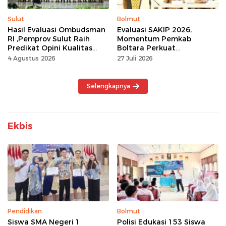
Sulut
Bolmut
Hasil Evaluasi Ombudsman
Evaluasi SAKIP 2026,
RI ,Pemprov Sulut Raih
Momentum Pemkab
Predikat Opini Kualitas
Boltara Perkuat
Tinggi Tanpa
Akuntabilitas dan Kinerja
4 Agustus 2026
27 Juli 2026
Maladministrasi
Berbasis Hasil
Selengkapnya
Ekbis
Pendidikan
Bolmut
Siswa SMA Negeri 1
Polisi Edukasi 153 Siswa