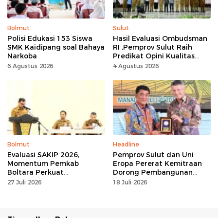
Bolmut
Sulut
Polisi Edukasi 153 Siswa
Hasil Evaluasi Ombudsman
SMK Kaidipang soal Bahaya
RI ,Pemprov Sulut Raih
Narkoba
Predikat Opini Kualitas
Tinggi Tanpa
6 Agustus 2026
4 Agustus 2026
Maladministrasi
Bolmut
Headline
Evaluasi SAKIP 2026,
Pemprov Sulut dan Uni
Momentum Pemkab
Eropa Pererat Kemitraan
Boltara Perkuat
Dorong Pembangunan
Akuntabilitas dan Kinerja
Berkelanjutan
27 Juli 2026
18 Juli 2026
Berbasis Hasil