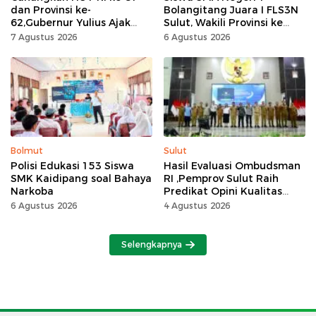
dan Provinsi ke-
Bolangitang Juara I FLS3N
62,Gubernur Yulius Ajak
Sulut, Wakili Provinsi ke
Seluruh Masyarakat
Tingkat Nasional
7 Agustus 2026
6 Agustus 2026
Jadikan Bulan
Kemerdekaan Momentum
Kerja Keras
Bolmut
Sulut
Polisi Edukasi 153 Siswa
Hasil Evaluasi Ombudsman
SMK Kaidipang soal Bahaya
RI ,Pemprov Sulut Raih
Narkoba
Predikat Opini Kualitas
Tinggi Tanpa
6 Agustus 2026
4 Agustus 2026
Maladministrasi
Selengkapnya