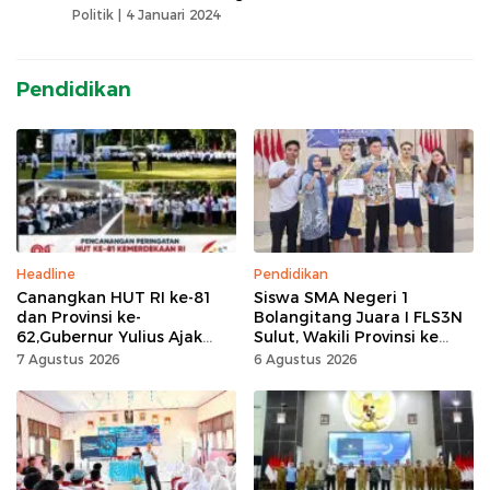
Politik |
4 Januari 2024
Pendidikan
Headline
Pendidikan
Canangkan HUT RI ke-81
Siswa SMA Negeri 1
dan Provinsi ke-
Bolangitang Juara I FLS3N
62,Gubernur Yulius Ajak
Sulut, Wakili Provinsi ke
Seluruh Masyarakat
Tingkat Nasional
7 Agustus 2026
6 Agustus 2026
Jadikan Bulan
Kemerdekaan Momentum
Kerja Keras