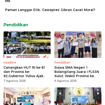
MK
Paman Langgar Etik, ‘Cawapres’ Gibran Cacat Moral?
Pendidikan
Headline
Pendidikan
Canangkan HUT RI ke-81
Siswa SMA Negeri 1
dan Provinsi ke-
Bolangitang Juara I FLS3N
62,Gubernur Yulius Ajak
Sulut, Wakili Provinsi ke
Seluruh Masyarakat
Tingkat Nasional
7 Agustus 2026
6 Agustus 2026
Jadikan Bulan
Kemerdekaan Momentum
Kerja Keras