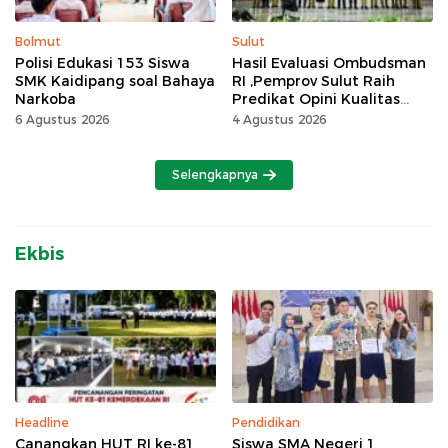
Bolmut
Sulut
Polisi Edukasi 153 Siswa
Hasil Evaluasi Ombudsman
SMK Kaidipang soal Bahaya
RI ,Pemprov Sulut Raih
Narkoba
Predikat Opini Kualitas
Tinggi Tanpa
6 Agustus 2026
4 Agustus 2026
Maladministrasi
Selengkapnya
Ekbis
Headline
Pendidikan
Canangkan HUT RI ke-81
Siswa SMA Negeri 1