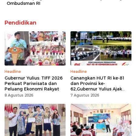
Ombudsman RI
Pendidikan
Headline
Headline
Gubernur Yulius: TIFF 2026
Canangkan HUT RI ke-81
Perkuat Pariwisata dan
dan Provinsi ke-
Peluang Ekonomi Rakyat
62,Gubernur Yulius Ajak
Seluruh Masyarakat
8 Agustus 2026
7 Agustus 2026
Jadikan Bulan
Kemerdekaan Momentum
Kerja Keras