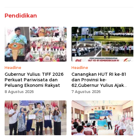
Pendidikan
Headline
Headline
Gubernur Yulius: TIFF 2026
Canangkan HUT RI ke-81
Perkuat Pariwisata dan
dan Provinsi ke-
Peluang Ekonomi Rakyat
62,Gubernur Yulius Ajak
Seluruh Masyarakat
8 Agustus 2026
7 Agustus 2026
Jadikan Bulan
Kemerdekaan Momentum
Kerja Keras