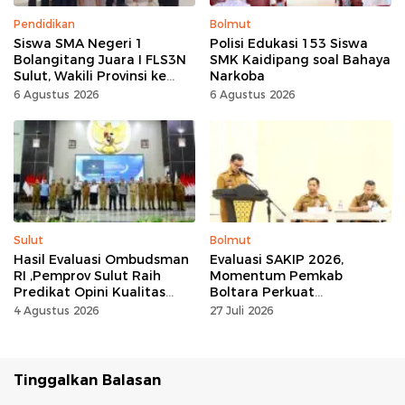
Pendidikan
Bolmut
Siswa SMA Negeri 1
Polisi Edukasi 153 Siswa
Bolangitang Juara I FLS3N
SMK Kaidipang soal Bahaya
Sulut, Wakili Provinsi ke
Narkoba
Tingkat Nasional
6 Agustus 2026
6 Agustus 2026
Sulut
Bolmut
Hasil Evaluasi Ombudsman
Evaluasi SAKIP 2026,
RI ,Pemprov Sulut Raih
Momentum Pemkab
Predikat Opini Kualitas
Boltara Perkuat
Tinggi Tanpa
Akuntabilitas dan Kinerja
4 Agustus 2026
27 Juli 2026
Maladministrasi
Berbasis Hasil
Tinggalkan Balasan