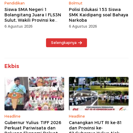
Pendidikan
Bolmut
Siswa SMA Negeri 1
Polisi Edukasi 153 Siswa
Bolangitang Juara I FLS3N
SMK Kaidipang soal Bahaya
Sulut, Wakili Provinsi ke
Narkoba
Tingkat Nasional
6 Agustus 2026
6 Agustus 2026
Selengkapnya
Ekbis
Headline
Headline
Gubernur Yulius: TIFF 2026
Canangkan HUT RI ke-81
Perkuat Pariwisata dan
dan Provinsi ke-