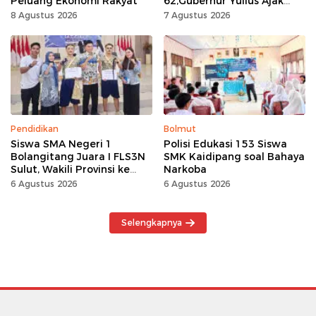
Peluang Ekonomi Rakyat
62,Gubernur Yulius Ajak
Seluruh Masyarakat
8 Agustus 2026
7 Agustus 2026
Jadikan Bulan
Kemerdekaan Momentum
Kerja Keras
Pendidikan
Bolmut
Siswa SMA Negeri 1
Polisi Edukasi 153 Siswa
Bolangitang Juara I FLS3N
SMK Kaidipang soal Bahaya
Sulut, Wakili Provinsi ke
Narkoba
Tingkat Nasional
6 Agustus 2026
6 Agustus 2026
Selengkapnya