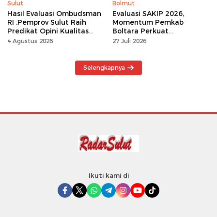
Sulut
Bolmut
Hasil Evaluasi Ombudsman
Evaluasi SAKIP 2026,
RI ,Pemprov Sulut Raih
Momentum Pemkab
Predikat Opini Kualitas
Boltara Perkuat
Tinggi Tanpa
Akuntabilitas dan Kinerja
4 Agustus 2026
27 Juli 2026
Maladministrasi
Berbasis Hasil
Selengkapnya
Ikuti kami di