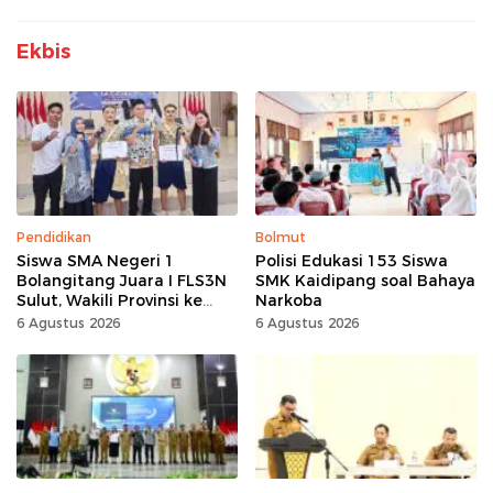
Ekbis
Pendidikan
Bolmut
Siswa SMA Negeri 1
Polisi Edukasi 153 Siswa
Bolangitang Juara I FLS3N
SMK Kaidipang soal Bahaya
Sulut, Wakili Provinsi ke
Narkoba
Tingkat Nasional
6 Agustus 2026
6 Agustus 2026