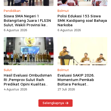
Pendidikan
Bolmut
Siswa SMA Negeri 1
Polisi Edukasi 153 Siswa
Bolangitang Juara I FLS3N
SMK Kaidipang soal Bahaya
Sulut, Wakili Provinsi ke
Narkoba
Tingkat Nasional
6 Agustus 2026
6 Agustus 2026
Sulut
Bolmut
Hasil Evaluasi Ombudsman
Evaluasi SAKIP 2026,
RI ,Pemprov Sulut Raih
Momentum Pemkab
Predikat Opini Kualitas
Boltara Perkuat
Tinggi Tanpa
Akuntabilitas dan Kinerja
4 Agustus 2026
27 Juli 2026
Maladministrasi
Berbasis Hasil
Selengkapnya