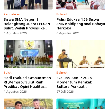
Pendidikan
Bolmut
Siswa SMA Negeri 1
Polisi Edukasi 153 Siswa
Bolangitang Juara I FLS3N
SMK Kaidipang soal Bahaya
Sulut, Wakili Provinsi ke
Narkoba
Tingkat Nasional
6 Agustus 2026
6 Agustus 2026
Sulut
Bolmut
Hasil Evaluasi Ombudsman
Evaluasi SAKIP 2026,
RI ,Pemprov Sulut Raih
Momentum Pemkab
Predikat Opini Kualitas
Boltara Perkuat
Tinggi Tanpa
Akuntabilitas dan Kinerja
4 Agustus 2026
27 Juli 2026
Maladministrasi
Berbasis Hasil