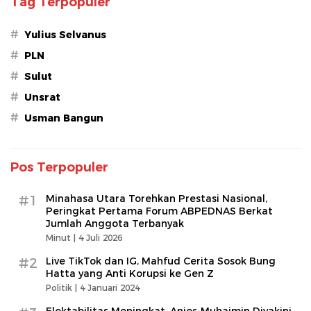
Tag Terpopuler
#
Yulius Selvanus
#
PLN
#
Sulut
#
Unsrat
#
Usman Bangun
Pos Terpopuler
#1
Minahasa Utara Torehkan Prestasi Nasional,
Peringkat Pertama Forum ABPEDNAS Berkat
Jumlah Anggota Terbanyak
Minut |
4 Juli 2026
#2
Live TikTok dan IG, Mahfud Cerita Sosok Bung
Hatta yang Anti Korupsi ke Gen Z
Politik |
4 Januari 2024
Elektabilitas Meningkat, Anies-Muhaimin Diyakini