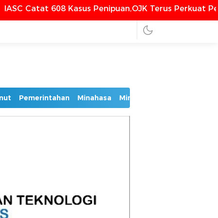
Kasus Penipuan,OJK Terus Perkuat Perlindungan Kons
nut
Pemerintahan
Minahasa
Minsel
Mitra
Bolmut
Bo