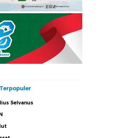
Terpopuler
lius Selvanus
N
lut
srat