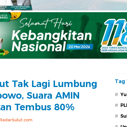
ut Tak Lagi Lumbung
Tag 
bowo, Suara AMIN
#
Yu
kan Tembus 80%
#
PL
#
Su
RadarSulut.com
#
Un