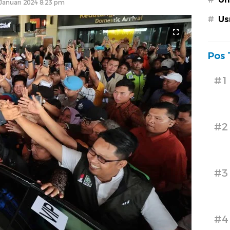
Januari 2024 8:23 pm
#
Us
Pos 
#1
#2
#3
#4