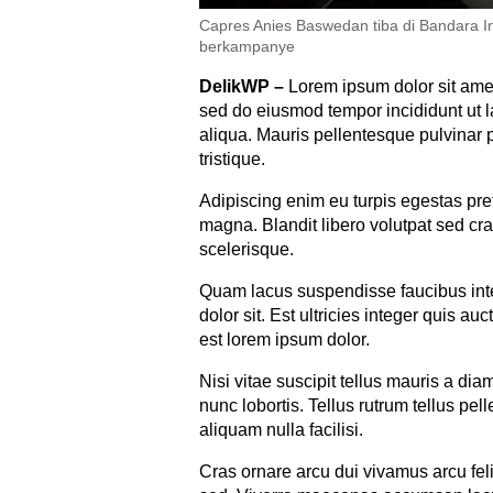
Capres Anies Baswedan tiba di Bandara I
berkampanye
DelikWP
–
Lorem ipsum dolor sit amet
sed do eiusmod tempor incididunt ut 
aliqua. Mauris pellentesque pulvinar 
tristique.
Adipiscing enim eu turpis egestas pr
magna. Blandit libero volutpat sed cras
scelerisque.
Quam lacus suspendisse faucibus in
dolor sit. Est ultricies integer quis auc
est lorem ipsum dolor.
Nisi vitae suscipit tellus mauris a dia
nunc lobortis. Tellus rutrum tellus pel
aliquam nulla facilisi.
Cras ornare arcu dui vivamus arcu fe