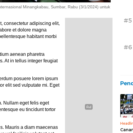
nternasional Minangkabau, Sumbar, Rabu (3/1/2024) untuk
#5
, consectetur adipiscing elit,
labore et dolore magna
pellentesque habitant morbi
#6
etium aenean pharetra
. At in tellus integer feugiat
terdum posuere lorem ipsum
Pend
tor elit sed vulputate mi. Eget
m. Nullam eget felis eget
lentesque eu tincidunt tortor
Headli
lis. Mauris a diam maecenas
Canan