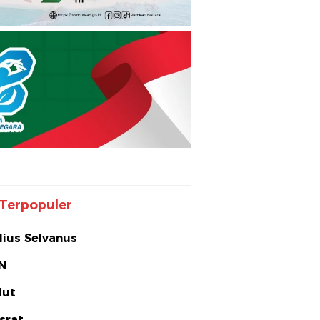
Terpopuler
lius Selvanus
N
lut
srat