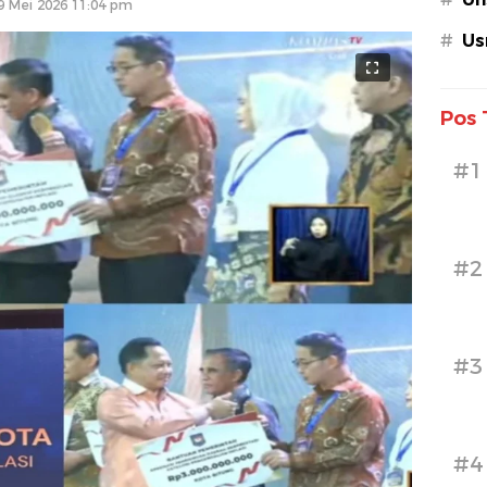
9 Mei 2026 11:04 pm
#
Us
Pos 
#1
#2
#3
#4