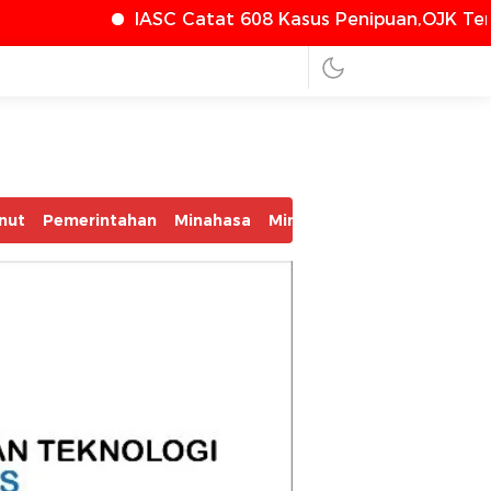
SC Catat 608 Kasus Penipuan,OJK Terus Perkuat Per
nut
Pemerintahan
Minahasa
Minsel
Mitra
Bolmut
Bo