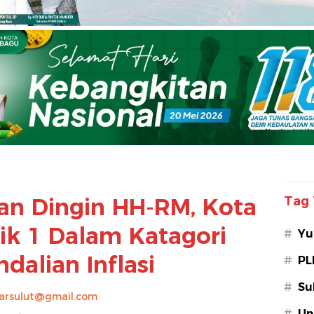
an Dingin HH-RM, Kota
Tag 
ik 1 Dalam Katagori
#
Yu
dalian Inflasi
#
PL
#
Su
arsulut@gmail.com
#
Un