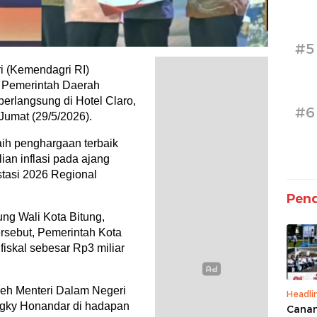
#5
 (Kemendagri RI)
i Pemerintah Daerah
erlangsung di Hotel Claro,
#6
 Jumat (29/5/2026).
aih penghargaan terbaik
ian inflasi pada ajang
tasi 2026 Regional
Pend
ng Wali Kota Bitung,
rsebut, Pemerintah Kota
fiskal sebesar Rp3 miliar
eh Menteri Dalam Negeri
Headli
ngky Honandar di hadapan
Canan