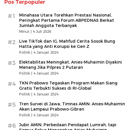
Pos Terpopuler
#1
Minahasa Utara Torehkan Prestasi Nasional,
Peringkat Pertama Forum ABPEDNAS Berkat
Jumlah Anggota Terbanyak
Minut |
4 Juli 2026
#2
Live TikTok dan IG, Mahfud Cerita Sosok Bung
Hatta yang Anti Korupsi ke Gen Z
Politik |
4 Januari 2024
#3
Elektabilitas Meningkat, Anies-Muhaimin Diyakini
Menang Jika Pilpres 2 Putaran
Politik |
4 Januari 2024
#4
TKN Prabowo Tegaskan Program Makan Siang
Gratis Terbukti Sukses di RI-Global
Politik |
4 Januari 2024
#5
Tren Survei di Jawa, Timnas AMIN: Anies-Muhaimin
Akan Lampaui Prabowo-Gibran
Politik |
4 Januari 2024
#6
Jubir AMIN: Perbedaan Pendapat Lumrah, tapi
Semua Fokus Menangkan Anies-Muhaimin