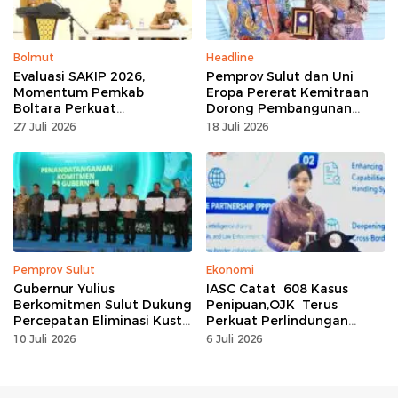
Bolmut
Headline
Evaluasi SAKIP 2026,
Pemprov Sulut dan Uni
Momentum Pemkab
Eropa Pererat Kemitraan
Boltara Perkuat
Dorong Pembangunan
Akuntabilitas dan Kinerja
Berkelanjutan
27 Juli 2026
18 Juli 2026
Berbasis Hasil
Pemprov Sulut
Ekonomi
Gubernur Yulius
IASC Catat 608 Kasus
Berkomitmen Sulut Dukung
Penipuan,OJK Terus
Percepatan Eliminasi Kusta
Perkuat Perlindungan
dan Hapus Stigma
Konsumen Dari Ancaman
10 Juli 2026
6 Juli 2026
Scam