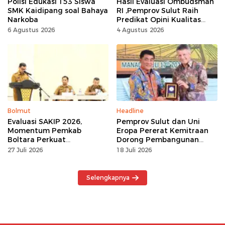
Polisi Edukasi 153 Siswa
Hasil Evaluasi Ombudsman
SMK Kaidipang soal Bahaya
RI ,Pemprov Sulut Raih
Narkoba
Predikat Opini Kualitas
Tinggi Tanpa
6 Agustus 2026
4 Agustus 2026
Maladministrasi
Bolmut
Headline
Evaluasi SAKIP 2026,
Pemprov Sulut dan Uni
Momentum Pemkab
Eropa Pererat Kemitraan
Boltara Perkuat
Dorong Pembangunan
Akuntabilitas dan Kinerja
Berkelanjutan
27 Juli 2026
18 Juli 2026
Berbasis Hasil
Selengkapnya