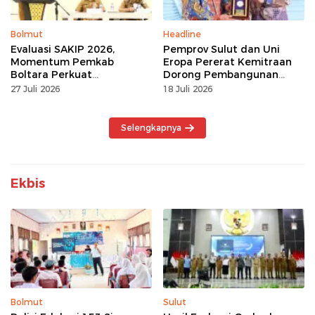
Bolmut
Headline
Evaluasi SAKIP 2026,
Pemprov Sulut dan Uni
Momentum Pemkab
Eropa Pererat Kemitraan
Boltara Perkuat
Dorong Pembangunan
Akuntabilitas dan Kinerja
Berkelanjutan
27 Juli 2026
18 Juli 2026
Berbasis Hasil
Selengkapnya
Ekbis
Bolmut
Sulut