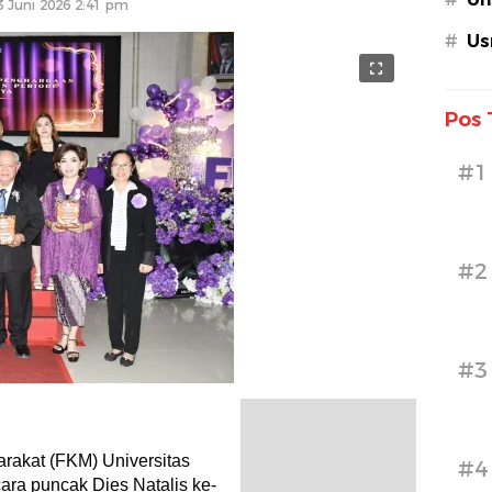
3 Juni 2026 2:41 pm
#
Us
Pos 
#1
#2
#3
akat (FKM) Universitas
#4
ara puncak Dies Natalis ke-