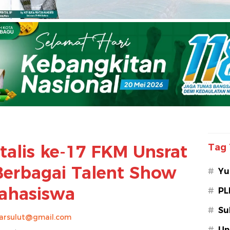
talis ke-17 FKM Unsrat
Tag 
Berbagai Talent Show
#
Yu
ahasiswa
#
PL
#
Su
arsulut@gmail.com
#
Un