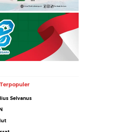
Terpopuler
lius Selvanus
N
lut
srat