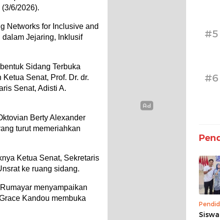
 (3/6/2026).
g Networks for Inclusive and
#5
dalam Jejaring, Inklusif
bentuk Sidang Terbuka
#6
Ketua Senat, Prof. Dr. dr.
is Senat, Adisti A.
. Oktovian Berty Alexander
yang turut memeriahkan
Pend
nya Ketua Senat, Sekretaris
nsrat ke ruang sidang.
 A. Rumayar menyampaikan
f. Grace Kandou membuka
Pendid
Siswa