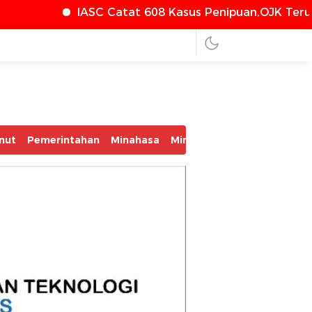
C Catat 608 Kasus Penipuan,OJK Terus Perkuat Perl
nut
Pemerintahan
Minahasa
Minsel
Mitra
Bolmut
Bo