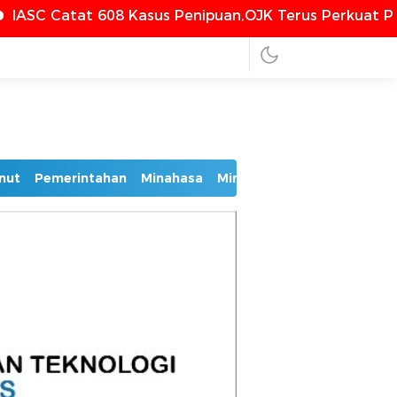
 Kasus Penipuan,OJK Terus Perkuat Perlindungan Ko
nut
Pemerintahan
Minahasa
Minsel
Mitra
Bolmut
Bo