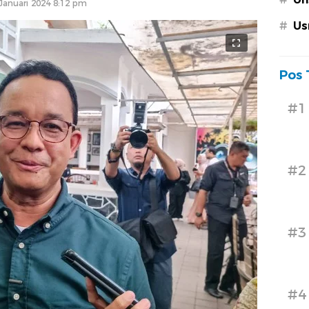
Januari 2024 8:12 pm
#
Us
Pos 
#1
#2
#3
#4