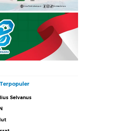
Terpopuler
lius Selvanus
N
lut
srat