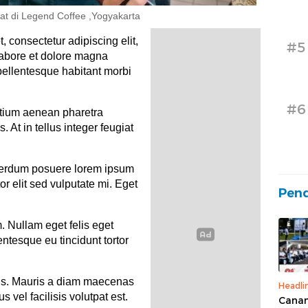
t di Legend Coffee ,Yogyakarta
 consectetur adipiscing elit,
#5
labore et dolore magna
pellentesque habitant morbi
#6
etium aenean pharetra
. At in tellus integer feugiat
terdum posuere lorem ipsum
tor elit sed vulputate mi. Eget
Pend
m. Nullam eget felis eget
lentesque eu tincidunt tortor
lis. Mauris a diam maecenas
Headli
vel facilisis volutpat est.
Canan