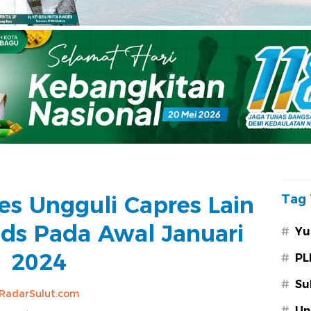
es Ungguli Capres Lain
Tag 
nds Pada Awal Januari
#
Yu
2024
#
PL
#
Su
RadarSulut.com
#
Un