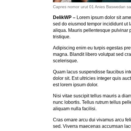
Capres nomor urut 01 Anies Baswedan saa
DelikWP
–
Lorem ipsum dolor sit amet,
sed do eiusmod tempor incididunt ut 
aliqua. Mauris pellentesque pulvinar 
tristique.
Adipiscing enim eu turpis egestas pr
magna. Blandit libero volutpat sed cras
scelerisque.
Quam lacus suspendisse faucibus in
dolor sit. Est ultricies integer quis auc
est lorem ipsum dolor.
Nisi vitae suscipit tellus mauris a dia
nunc lobortis. Tellus rutrum tellus pel
aliquam nulla facilisi.
Cras ornare arcu dui vivamus arcu fe
sed. Viverra maecenas accumsan lacus 