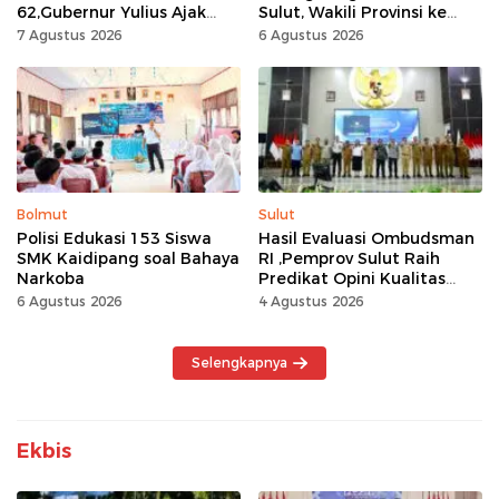
62,Gubernur Yulius Ajak
Sulut, Wakili Provinsi ke
Seluruh Masyarakat
Tingkat Nasional
7 Agustus 2026
6 Agustus 2026
Jadikan Bulan
Kemerdekaan Momentum
Kerja Keras
Bolmut
Sulut
Polisi Edukasi 153 Siswa
Hasil Evaluasi Ombudsman
SMK Kaidipang soal Bahaya
RI ,Pemprov Sulut Raih
Narkoba
Predikat Opini Kualitas
Tinggi Tanpa
6 Agustus 2026
4 Agustus 2026
Maladministrasi
Selengkapnya
Ekbis