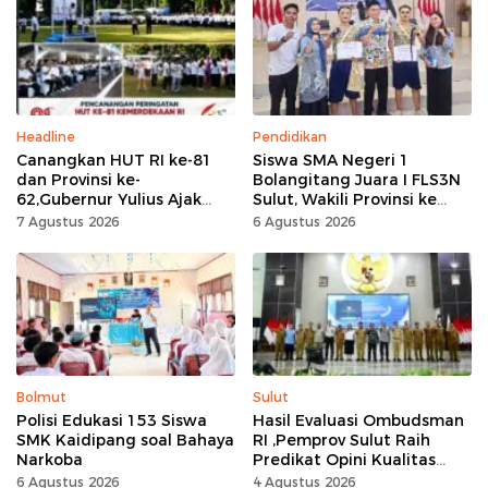
Headline
Pendidikan
Canangkan HUT RI ke-81
Siswa SMA Negeri 1
dan Provinsi ke-
Bolangitang Juara I FLS3N
62,Gubernur Yulius Ajak
Sulut, Wakili Provinsi ke
Seluruh Masyarakat
Tingkat Nasional
7 Agustus 2026
6 Agustus 2026
Jadikan Bulan
Kemerdekaan Momentum
Kerja Keras
Bolmut
Sulut
Polisi Edukasi 153 Siswa
Hasil Evaluasi Ombudsman
SMK Kaidipang soal Bahaya
RI ,Pemprov Sulut Raih
Narkoba
Predikat Opini Kualitas
Tinggi Tanpa
6 Agustus 2026
4 Agustus 2026