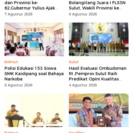
dan Provinsi ke-
Bolangitang Juara I FLS3N
62,Gubernur Yulius Ajak
Sulut, Wakili Provinsi ke
Seluruh Masyarakat
Tingkat Nasional
7 Agustus 2026
6 Agustus 2026
Jadikan Bulan
Kemerdekaan Momentum
Kerja Keras
Bolmut
Sulut
Polisi Edukasi 153 Siswa
Hasil Evaluasi Ombudsman
SMK Kaidipang soal Bahaya
RI ,Pemprov Sulut Raih
Narkoba
Predikat Opini Kualitas
Tinggi Tanpa
6 Agustus 2026
4 Agustus 2026
Maladministrasi
Bolmut
Headline