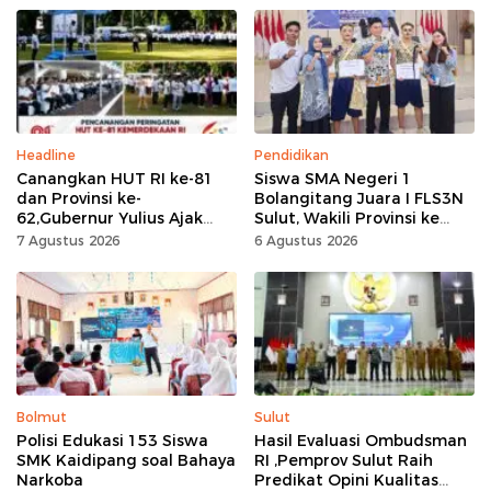
Headline
Pendidikan
Canangkan HUT RI ke-81
Siswa SMA Negeri 1
dan Provinsi ke-
Bolangitang Juara I FLS3N
62,Gubernur Yulius Ajak
Sulut, Wakili Provinsi ke
Seluruh Masyarakat
Tingkat Nasional
7 Agustus 2026
6 Agustus 2026
Jadikan Bulan
Kemerdekaan Momentum
Kerja Keras
Bolmut
Sulut
Polisi Edukasi 153 Siswa
Hasil Evaluasi Ombudsman
SMK Kaidipang soal Bahaya
RI ,Pemprov Sulut Raih
Narkoba
Predikat Opini Kualitas