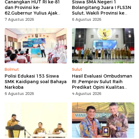
Canangkan HUT RI ke-81
Siswa SMA Negeri 1
dan Provinsi ke-
Bolangitang Juara I FLS3N
62,Gubernur Yulius Ajak
Sulut, Wakili Provinsi ke
Seluruh Masyarakat
Tingkat Nasional
7 Agustus 2026
6 Agustus 2026
Jadikan Bulan
Kemerdekaan Momentum
Kerja Keras
Bolmut
Sulut
Polisi Edukasi 153 Siswa
Hasil Evaluasi Ombudsman
SMK Kaidipang soal Bahaya
RI ,Pemprov Sulut Raih
Narkoba
Predikat Opini Kualitas
Tinggi Tanpa
6 Agustus 2026
4 Agustus 2026
Maladministrasi