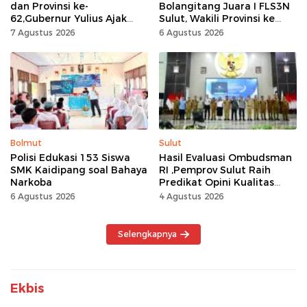
dan Provinsi ke-
Bolangitang Juara I FLS3N
62,Gubernur Yulius Ajak
Sulut, Wakili Provinsi ke
Seluruh Masyarakat
Tingkat Nasional
7 Agustus 2026
6 Agustus 2026
Jadikan Bulan
Kemerdekaan Momentum
Kerja Keras
Bolmut
Sulut
Polisi Edukasi 153 Siswa
Hasil Evaluasi Ombudsman
SMK Kaidipang soal Bahaya
RI ,Pemprov Sulut Raih
Narkoba
Predikat Opini Kualitas
Tinggi Tanpa
6 Agustus 2026
4 Agustus 2026
Maladministrasi
Selengkapnya
Ekbis