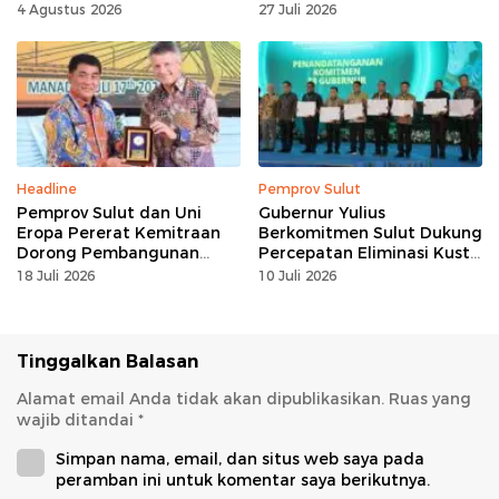
Tinggi Tanpa
Akuntabilitas dan Kinerja
4 Agustus 2026
27 Juli 2026
Maladministrasi
Berbasis Hasil
Headline
Pemprov Sulut
Pemprov Sulut dan Uni
Gubernur Yulius
Eropa Pererat Kemitraan
Berkomitmen Sulut Dukung
Dorong Pembangunan
Percepatan Eliminasi Kusta
Berkelanjutan
dan Hapus Stigma
18 Juli 2026
10 Juli 2026
Tinggalkan Balasan
Alamat email Anda tidak akan dipublikasikan.
Ruas yang
wajib ditandai
*
Simpan nama, email, dan situs web saya pada
peramban ini untuk komentar saya berikutnya.