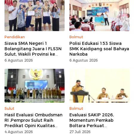
Pendidikan
Bolmut
Siswa SMA Negeri 1
Polisi Edukasi 153 Siswa
Bolangitang Juara I FLS3N
SMK Kaidipang soal Bahaya
Sulut, Wakili Provinsi ke
Narkoba
Tingkat Nasional
6 Agustus 2026
6 Agustus 2026
Sulut
Bolmut
Hasil Evaluasi Ombudsman
Evaluasi SAKIP 2026,
RI ,Pemprov Sulut Raih
Momentum Pemkab
Predikat Opini Kualitas
Boltara Perkuat
Tinggi Tanpa
Akuntabilitas dan Kinerja
4 Agustus 2026
27 Juli 2026