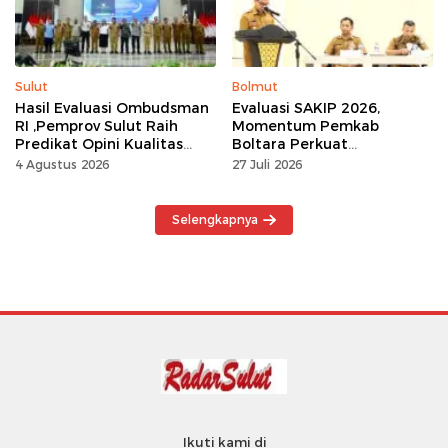
Sulut
Bolmut
Hasil Evaluasi Ombudsman
Evaluasi SAKIP 2026,
RI ,Pemprov Sulut Raih
Momentum Pemkab
Predikat Opini Kualitas
Boltara Perkuat
Tinggi Tanpa
Akuntabilitas dan Kinerja
4 Agustus 2026
27 Juli 2026
Maladministrasi
Berbasis Hasil
Selengkapnya
Ikuti kami di