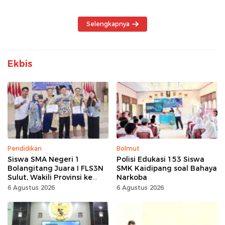
Maladministrasi
Berbasis Hasil
Selengkapnya
Ekbis
Pendidikan
Bolmut
Siswa SMA Negeri 1
Polisi Edukasi 153 Siswa
Bolangitang Juara I FLS3N
SMK Kaidipang soal Bahaya
Sulut, Wakili Provinsi ke
Narkoba
Tingkat Nasional
6 Agustus 2026
6 Agustus 2026