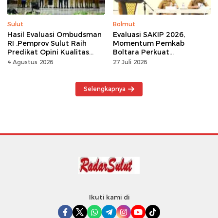
Sulut
Bolmut
Hasil Evaluasi Ombudsman
Evaluasi SAKIP 2026,
RI ,Pemprov Sulut Raih
Momentum Pemkab
Predikat Opini Kualitas
Boltara Perkuat
Tinggi Tanpa
Akuntabilitas dan Kinerja
4 Agustus 2026
27 Juli 2026
Maladministrasi
Berbasis Hasil
Selengkapnya
Ikuti kami di