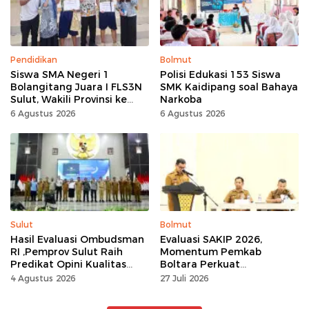
Pendidikan
Bolmut
Siswa SMA Negeri 1
Polisi Edukasi 153 Siswa
Bolangitang Juara I FLS3N
SMK Kaidipang soal Bahaya
Sulut, Wakili Provinsi ke
Narkoba
Tingkat Nasional
6 Agustus 2026
6 Agustus 2026
Sulut
Bolmut
Hasil Evaluasi Ombudsman
Evaluasi SAKIP 2026,
RI ,Pemprov Sulut Raih
Momentum Pemkab
Predikat Opini Kualitas
Boltara Perkuat
Tinggi Tanpa
Akuntabilitas dan Kinerja
4 Agustus 2026
27 Juli 2026
Maladministrasi
Berbasis Hasil