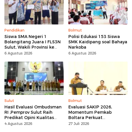
Pendidikan
Bolmut
Siswa SMA Negeri 1
Polisi Edukasi 153 Siswa
Bolangitang Juara I FLS3N
SMK Kaidipang soal Bahaya
Sulut, Wakili Provinsi ke
Narkoba
Tingkat Nasional
6 Agustus 2026
6 Agustus 2026
Sulut
Bolmut
Hasil Evaluasi Ombudsman
Evaluasi SAKIP 2026,
RI ,Pemprov Sulut Raih
Momentum Pemkab
Predikat Opini Kualitas
Boltara Perkuat
Tinggi Tanpa
Akuntabilitas dan Kinerja
4 Agustus 2026
27 Juli 2026
Maladministrasi
Berbasis Hasil