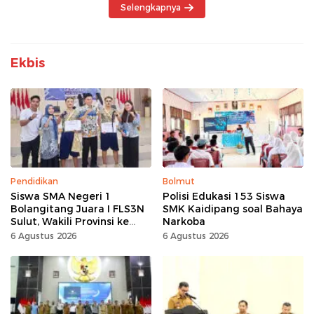
Selengkapnya
Ekbis
Pendidikan
Bolmut
Siswa SMA Negeri 1
Polisi Edukasi 153 Siswa
Bolangitang Juara I FLS3N
SMK Kaidipang soal Bahaya
Sulut, Wakili Provinsi ke
Narkoba
Tingkat Nasional
6 Agustus 2026
6 Agustus 2026