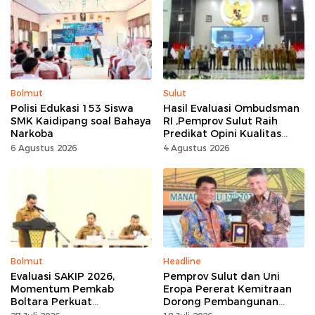
Kemerdekaan Momentum
Kerja Keras
Bolmut
Sulut
Polisi Edukasi 153 Siswa
Hasil Evaluasi Ombudsman
SMK Kaidipang soal Bahaya
RI ,Pemprov Sulut Raih
Narkoba
Predikat Opini Kualitas
Tinggi Tanpa
6 Agustus 2026
4 Agustus 2026
Maladministrasi
Bolmut
Headline
Evaluasi SAKIP 2026,
Pemprov Sulut dan Uni
Momentum Pemkab
Eropa Pererat Kemitraan
Boltara Perkuat
Dorong Pembangunan
Akuntabilitas dan Kinerja
Berkelanjutan