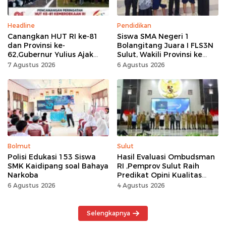
Headline
Pendidikan
Canangkan HUT RI ke-81
Siswa SMA Negeri 1
dan Provinsi ke-
Bolangitang Juara I FLS3N
62,Gubernur Yulius Ajak
Sulut, Wakili Provinsi ke
Seluruh Masyarakat
Tingkat Nasional
7 Agustus 2026
6 Agustus 2026
Jadikan Bulan
Kemerdekaan Momentum
Kerja Keras
Bolmut
Sulut
Polisi Edukasi 153 Siswa
Hasil Evaluasi Ombudsman
SMK Kaidipang soal Bahaya
RI ,Pemprov Sulut Raih
Narkoba
Predikat Opini Kualitas
Tinggi Tanpa
6 Agustus 2026
4 Agustus 2026
Maladministrasi
Selengkapnya