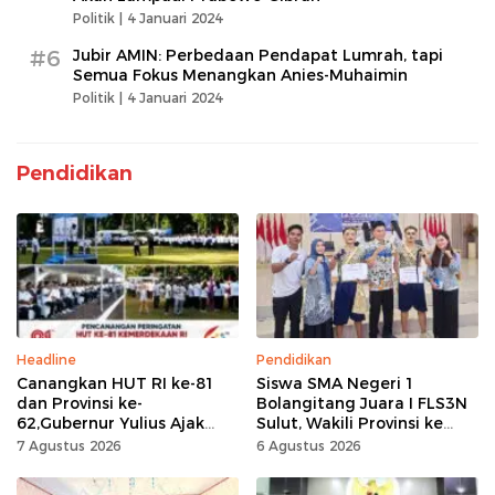
Politik |
4 Januari 2024
#6
Jubir AMIN: Perbedaan Pendapat Lumrah, tapi
Semua Fokus Menangkan Anies-Muhaimin
Politik |
4 Januari 2024
Pendidikan
Headline
Pendidikan
Canangkan HUT RI ke-81
Siswa SMA Negeri 1
dan Provinsi ke-
Bolangitang Juara I FLS3N
62,Gubernur Yulius Ajak
Sulut, Wakili Provinsi ke
Seluruh Masyarakat
Tingkat Nasional
7 Agustus 2026
6 Agustus 2026
Jadikan Bulan
Kemerdekaan Momentum