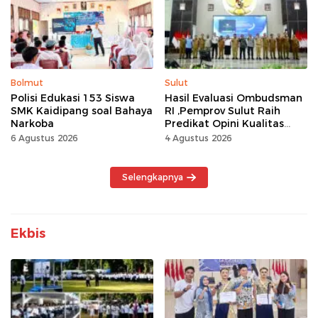
Kerja Keras
Bolmut
Sulut
Polisi Edukasi 153 Siswa
Hasil Evaluasi Ombudsman
SMK Kaidipang soal Bahaya
RI ,Pemprov Sulut Raih
Narkoba
Predikat Opini Kualitas
Tinggi Tanpa
6 Agustus 2026
4 Agustus 2026
Maladministrasi
Selengkapnya
Ekbis