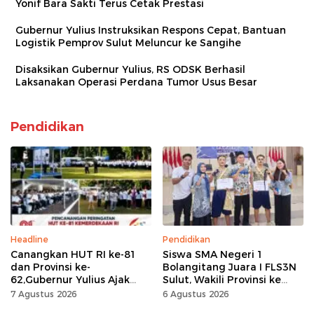
Yonif Bara Sakti Terus Cetak Prestasi
Gubernur Yulius Instruksikan Respons Cepat, Bantuan
Logistik Pemprov Sulut Meluncur ke Sangihe
Disaksikan Gubernur Yulius, RS ODSK Berhasil
Laksanakan Operasi Perdana Tumor Usus Besar
Pendidikan
Headline
Pendidikan
Canangkan HUT RI ke-81
Siswa SMA Negeri 1
dan Provinsi ke-
Bolangitang Juara I FLS3N
62,Gubernur Yulius Ajak
Sulut, Wakili Provinsi ke
Seluruh Masyarakat
Tingkat Nasional
7 Agustus 2026
6 Agustus 2026
Jadikan Bulan