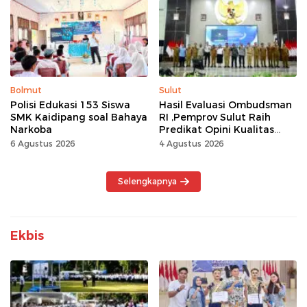
Kemerdekaan Momentum
Kerja Keras
Bolmut
Sulut
Polisi Edukasi 153 Siswa
Hasil Evaluasi Ombudsman
SMK Kaidipang soal Bahaya
RI ,Pemprov Sulut Raih
Narkoba
Predikat Opini Kualitas
Tinggi Tanpa
6 Agustus 2026
4 Agustus 2026
Maladministrasi
Selengkapnya
Ekbis