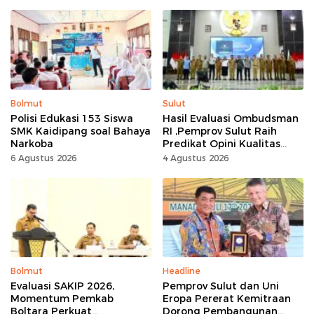
Jadikan Bulan
Kemerdekaan Momentum
Kerja Keras
Bolmut
Sulut
Polisi Edukasi 153 Siswa
Hasil Evaluasi Ombudsman
SMK Kaidipang soal Bahaya
RI ,Pemprov Sulut Raih
Narkoba
Predikat Opini Kualitas
Tinggi Tanpa
6 Agustus 2026
4 Agustus 2026
Maladministrasi
Bolmut
Headline
Evaluasi SAKIP 2026,
Pemprov Sulut dan Uni
Momentum Pemkab
Eropa Pererat Kemitraan
Boltara Perkuat
Dorong Pembangunan