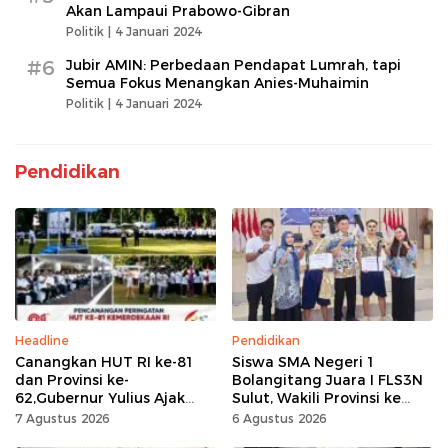
Akan Lampaui Prabowo-Gibran
Politik |
4 Januari 2024
#6
Jubir AMIN: Perbedaan Pendapat Lumrah, tapi
Semua Fokus Menangkan Anies-Muhaimin
Politik |
4 Januari 2024
Pendidikan
Headline
Pendidikan
Canangkan HUT RI ke-81
Siswa SMA Negeri 1
dan Provinsi ke-
Bolangitang Juara I FLS3N
62,Gubernur Yulius Ajak
Sulut, Wakili Provinsi ke
Seluruh Masyarakat
Tingkat Nasional
7 Agustus 2026
6 Agustus 2026
Jadikan Bulan