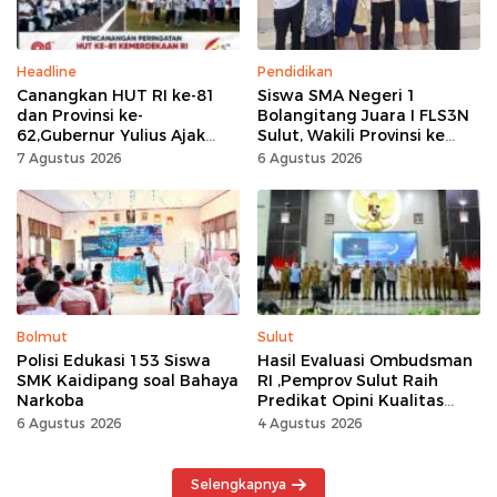
Headline
Pendidikan
Canangkan HUT RI ke-81
Siswa SMA Negeri 1
dan Provinsi ke-
Bolangitang Juara I FLS3N
62,Gubernur Yulius Ajak
Sulut, Wakili Provinsi ke
Seluruh Masyarakat
Tingkat Nasional
7 Agustus 2026
6 Agustus 2026
Jadikan Bulan
Kemerdekaan Momentum
Kerja Keras
Bolmut
Sulut
Polisi Edukasi 153 Siswa
Hasil Evaluasi Ombudsman
SMK Kaidipang soal Bahaya
RI ,Pemprov Sulut Raih
Narkoba
Predikat Opini Kualitas
Tinggi Tanpa
6 Agustus 2026
4 Agustus 2026
Maladministrasi
Selengkapnya