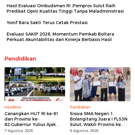
Hasil Evaluasi Ombudsman RI ,Pemprov Sulut Raih
Predikat Opini Kualitas Tinggi Tanpa Maladministrasi
Yonif Bara Sakti Terus Cetak Prestasi
Evaluasi SAKIP 2026, Momentum Pemkab Boltara
Perkuat Akuntabilitas dan Kinerja Berbasis Hasil
Pendidikan
Headline
Pendidikan
Canangkan HUT RI ke-81
Siswa SMA Negeri 1
dan Provinsi ke-
Bolangitang Juara I FLS3N
62,Gubernur Yulius Ajak
Sulut, Wakili Provinsi ke
Seluruh Masyarakat
Tingkat Nasional
7 Agustus 2026
6 Agustus 2026