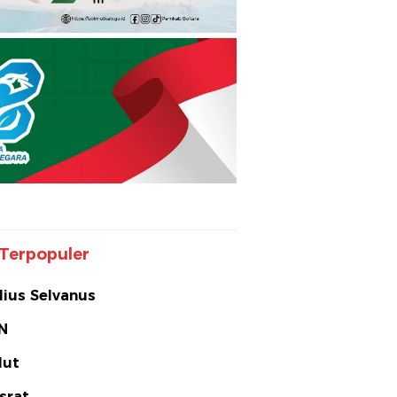
Terpopuler
lius Selvanus
N
lut
srat