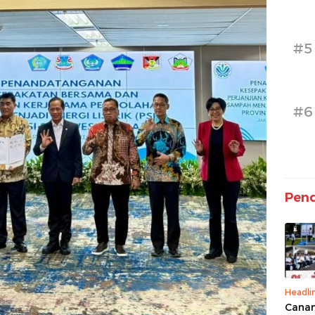
#5
#6
Pend
Headli
Canan