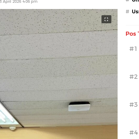
3 April 2026 4:06 pm
#
Us
Pos 
#1
#2
#3
#4