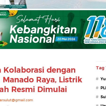
 Kolaborasi dengan
Tag 
 Manado Raya, Listrik
#
Yu
ah Resmi Dimulai
#
PL
#
Su
arsulut@gmail.com
#
Un