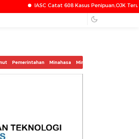
Catat 608 Kasus Penipuan,OJK Terus Perkuat Perlin
nut
Pemerintahan
Minahasa
Minsel
Mitra
Bolmut
Bo