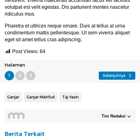
hendrerit. Viverra maecenas accumsan lacus vel facilisis
volutpat est velit egestas. Dis parturient montes nascetur
ridiculus mus.
Pharetra et ultrices neque ornare. Duis at tellus at urna
condimentum mattis pellentesque. Ut sem viverra aliquet
eget sit amet tellus cras adipiscing.
Post Views:
64
Halaman
1
2
3
Selanjutnya
Ganjar
Ganjar-Mahfud
Taj Yasin
Tim Redaksi
Berita Terkait