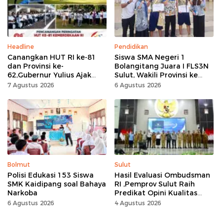
Headline
Pendidikan
Canangkan HUT RI ke-81
Siswa SMA Negeri 1
dan Provinsi ke-
Bolangitang Juara I FLS3N
62,Gubernur Yulius Ajak
Sulut, Wakili Provinsi ke
Seluruh Masyarakat
Tingkat Nasional
7 Agustus 2026
6 Agustus 2026
Jadikan Bulan
Kemerdekaan Momentum
Kerja Keras
Bolmut
Sulut
Polisi Edukasi 153 Siswa
Hasil Evaluasi Ombudsman
SMK Kaidipang soal Bahaya
RI ,Pemprov Sulut Raih
Narkoba
Predikat Opini Kualitas
Tinggi Tanpa
6 Agustus 2026
4 Agustus 2026
Maladministrasi