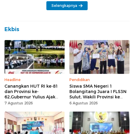
Selengkapnya
Ekbis
Headline
Pendidikan
Canangkan HUT RI ke-81
Siswa SMA Negeri 1
dan Provinsi ke-
Bolangitang Juara I FLS3N
62,Gubernur Yulius Ajak
Sulut, Wakili Provinsi ke
Seluruh Masyarakat
Tingkat Nasional
7 Agustus 2026
6 Agustus 2026
Jadikan Bulan
Kemerdekaan Momentum
Kerja Keras