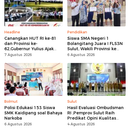
Headline
Pendidikan
Canangkan HUT RI ke-81
Siswa SMA Negeri 1
dan Provinsi ke-
Bolangitang Juara I FLS3N
62,Gubernur Yulius Ajak
Sulut, Wakili Provinsi ke
Seluruh Masyarakat
Tingkat Nasional
7 Agustus 2026
6 Agustus 2026
Jadikan Bulan
Kemerdekaan Momentum
Kerja Keras
Bolmut
Sulut
Polisi Edukasi 153 Siswa
Hasil Evaluasi Ombudsman
SMK Kaidipang soal Bahaya
RI ,Pemprov Sulut Raih
Narkoba
Predikat Opini Kualitas
Tinggi Tanpa
6 Agustus 2026
4 Agustus 2026
Maladministrasi