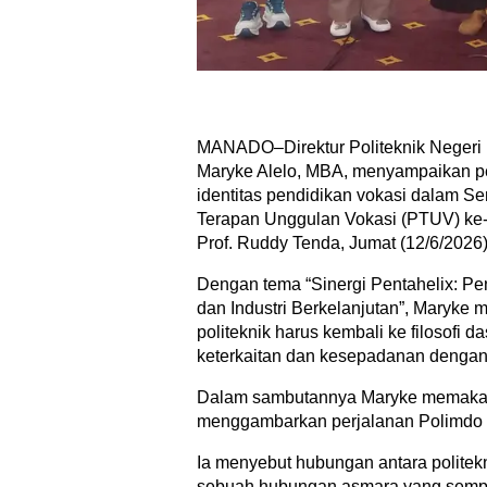
MANADO–Direktur Politeknik Negeri 
Maryke Alelo, MBA, menyampaikan p
identitas pendidikan vokasi dalam S
Terapan Unggulan Vokasi (PTUV) ke-6
Prof. Ruddy Tenda, Jumat (12/6/2026)
Dengan tema “Sinergi Pentahelix: P
dan Industri Berkelanjutan”, Maryk
politeknik harus kembali ke filosofi d
keterkaitan dan kesepadanan dengan 
Dalam sambutannya Maryke memakai 
menggambarkan perjalanan Polimdo s
Ia menyebut hubungan antara politekn
sebuah hubungan asmara yang semp