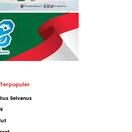
Terpopuler
lius Selvanus
N
lut
srat