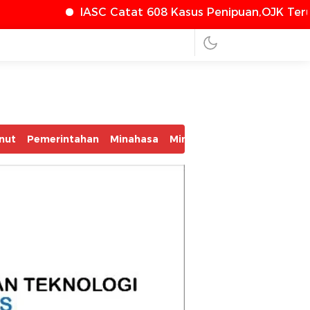
tat 608 Kasus Penipuan,OJK Terus Perkuat Perlindu
nut
Pemerintahan
Minahasa
Minsel
Mitra
Bolmut
Bo