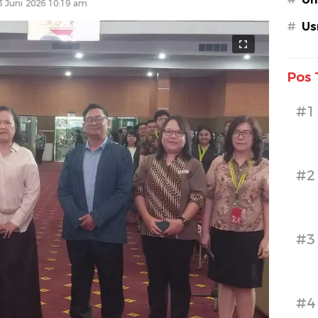
3 Juni 2026 10:19 am
#
Us
Pos 
#1
#2
#3
#4