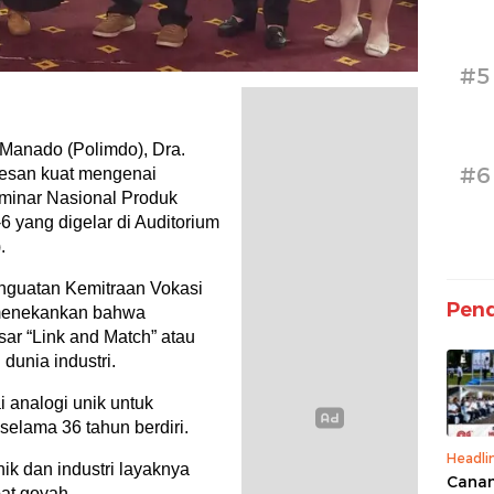
#5
Manado (Polimdo), Dra.
#6
esan kuat mengenai
eminar Nasional Produk
 yang digelar di Auditorium
.
enguatan Kemitraan Vokasi
Pend
e menekankan bahwa
asar “Link and Match” atau
dunia industri.
analogi unik untuk
elama 36 tahun berdiri.
Headli
ik dan industri layaknya
Canan
at goyah.