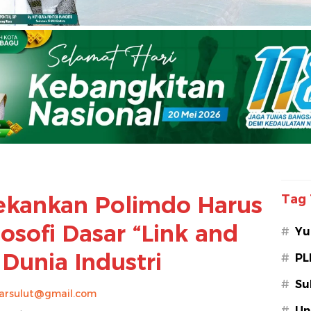
Tekankan Polimdo Harus
Tag 
osofi Dasar “Link and
#
Yu
Dunia Industri
#
PL
#
Su
arsulut@gmail.com
#
Un