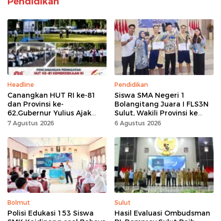
Pendidikan
Headline
Pendidikan
Canangkan HUT RI ke-81
Siswa SMA Negeri 1
dan Provinsi ke-
Bolangitang Juara I FLS3N
62,Gubernur Yulius Ajak
Sulut, Wakili Provinsi ke
Seluruh Masyarakat
Tingkat Nasional
7 Agustus 2026
6 Agustus 2026
Jadikan Bulan
Kemerdekaan Momentum
Kerja Keras
Bolmut
Sulut
Polisi Edukasi 153 Siswa
Hasil Evaluasi Ombudsman