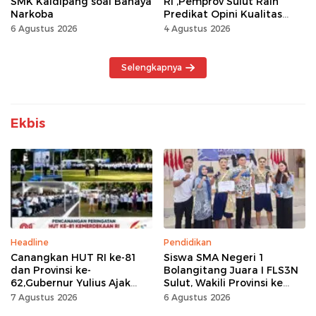
SMK Kaidipang soal Bahaya
RI ,Pemprov Sulut Raih
Narkoba
Predikat Opini Kualitas
Tinggi Tanpa
6 Agustus 2026
4 Agustus 2026
Maladministrasi
Selengkapnya
Ekbis
Headline
Pendidikan
Canangkan HUT RI ke-81
Siswa SMA Negeri 1
dan Provinsi ke-
Bolangitang Juara I FLS3N
62,Gubernur Yulius Ajak
Sulut, Wakili Provinsi ke
Seluruh Masyarakat
Tingkat Nasional
7 Agustus 2026
6 Agustus 2026
Jadikan Bulan