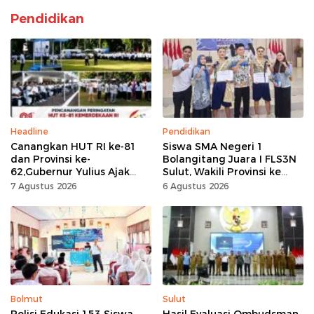
Pendidikan
Headline
Pendidikan
Canangkan HUT RI ke-81
Siswa SMA Negeri 1
dan Provinsi ke-
Bolangitang Juara I FLS3N
62,Gubernur Yulius Ajak
Sulut, Wakili Provinsi ke
Seluruh Masyarakat
Tingkat Nasional
7 Agustus 2026
6 Agustus 2026
Jadikan Bulan
Kemerdekaan Momentum
Kerja Keras
Bolmut
Sulut