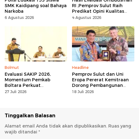
Polisi Edukasi 153 Siswa
Hasil Evaluasi Ombudsman
SMK Kaidipang soal Bahaya
RI ,Pemprov Sulut Raih
Narkoba
Predikat Opini Kualitas
Tinggi Tanpa
6 Agustus 2026
4 Agustus 2026
Maladministrasi
Bolmut
Headline
Evaluasi SAKIP 2026,
Pemprov Sulut dan Uni
Momentum Pemkab
Eropa Pererat Kemitraan
Boltara Perkuat
Dorong Pembangunan
Akuntabilitas dan Kinerja
Berkelanjutan
27 Juli 2026
18 Juli 2026
Berbasis Hasil
Tinggalkan Balasan
Alamat email Anda tidak akan dipublikasikan.
Ruas yang
wajib ditandai
*