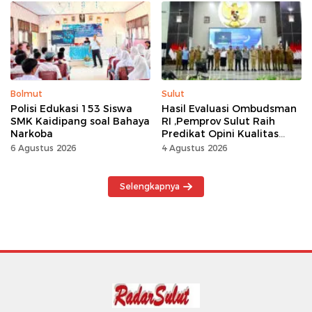
Kemerdekaan Momentum
Kerja Keras
Bolmut
Sulut
Polisi Edukasi 153 Siswa
Hasil Evaluasi Ombudsman
SMK Kaidipang soal Bahaya
RI ,Pemprov Sulut Raih
Narkoba
Predikat Opini Kualitas
Tinggi Tanpa
6 Agustus 2026
4 Agustus 2026
Maladministrasi
Selengkapnya