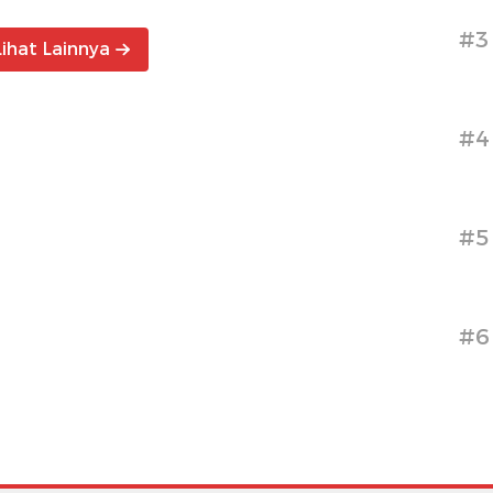
#3
Lihat Lainnya
#4
#5
#6