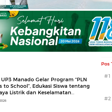
Pos 
#1
 UP3 Manado Gelar Program “PLN
 to School”, Edukasi Siswa tentang
aya Listrik dan Keselamatan
#2
nagalistrikan
 2026