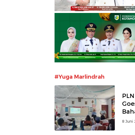
#Yuga Marlindrah
PLN
Goes
Bah
Kete
8 Juni