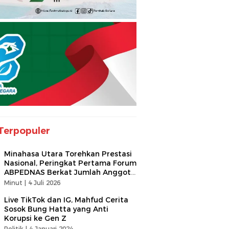
Terpopuler
Minahasa Utara Torehkan Prestasi
Nasional, Peringkat Pertama Forum
ABPEDNAS Berkat Jumlah Anggota
Terbanyak
Minut |
4 Juli 2026
Live TikTok dan IG, Mahfud Cerita
Sosok Bung Hatta yang Anti
Korupsi ke Gen Z
Politik |
4 Januari 2024