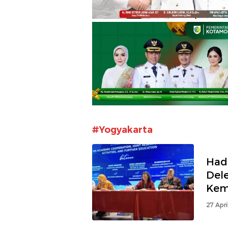
#Yogyakarta
Hadi
Del
Kemi
Tio
27 Apri