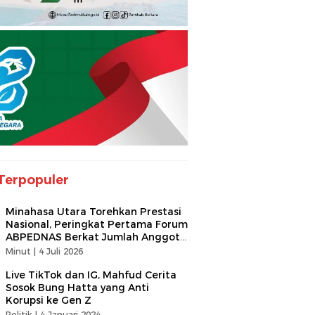
Terpopuler
Minahasa Utara Torehkan Prestasi
Nasional, Peringkat Pertama Forum
ABPEDNAS Berkat Jumlah Anggota
Terbanyak
Minut |
4 Juli 2026
Live TikTok dan IG, Mahfud Cerita
Sosok Bung Hatta yang Anti
Korupsi ke Gen Z
Politik |
4 Januari 2024