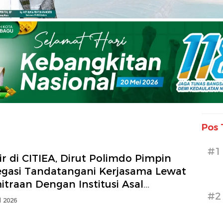
Pos 
#1
r di CITIEA, Dirut Polimdo Pimpin
egasi Tandatangani Kerjasama Lewat
traan Dengan Institusi Asal
#2
ngkok
l 2026