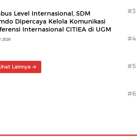
#3
bus Level Internasional, SDM
imdo Dipercaya Kelola Komunikasi
erensi Internasional CITIEA di UGM
#4
l 2026
#5
Lihat Lainnya
#6