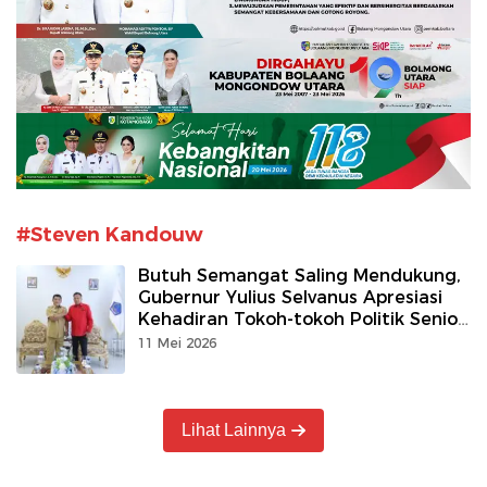
#Steven Kandouw
Butuh Semangat Saling Mendukung,
Gubernur Yulius Selvanus Apresiasi
Kehadiran Tokoh-tokoh Politik Senior
DPD PDIP Sulut
11 Mei 2026
Lihat Lainnya