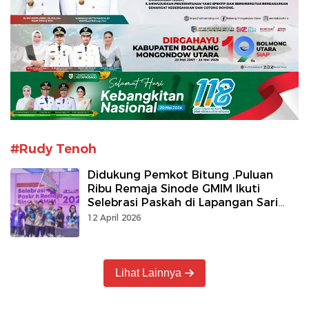
#Rudy Tenoh
Didukung Pemkot Bitung ,Puluan
Ribu Remaja Sinode GMIM Ikuti
Selebrasi Paskah di Lapangan Sari
Cakalang
12 April 2026
Lihat Lainnya