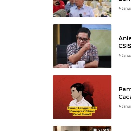
4 Janua
Ani
CSI
4 Janua
Pam
Cac
4 Janua
3 Foto