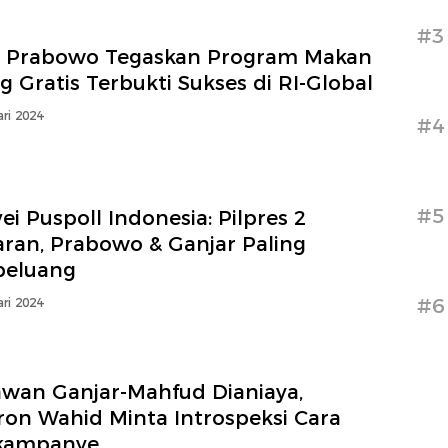
#3
 Prabowo Tegaskan Program Makan
g Gratis Terbukti Sukses di RI-Global
ri 2024
#4
#5
ei Puspoll Indonesia: Pilpres 2
aran, Prabowo & Ganjar Paling
peluang
#6
ri 2024
awan Ganjar-Mahfud Dianiaya,
ron Wahid Minta Introspeksi Cara
kampanye