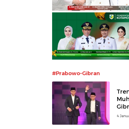
#Prabowo-Gibran
Tren
Muh
Gib
4 Janua