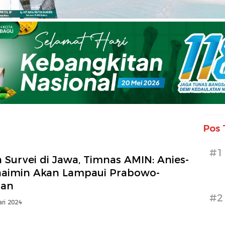
Pos 
#1
 Survei di Jawa, Timnas AMIN: Anies-
aimin Akan Lampaui Prabowo-
ran
#2
ri 2024