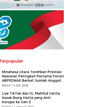
Terpopuler
Minahasa Utara Torehkan Prestasi
Nasional, Peringkat Pertama Forum
ABPEDNAS Berkat Jumlah Anggota
Terbanyak
Minut |
4 Juli 2026
Live TikTok dan IG, Mahfud Cerita
Sosok Bung Hatta yang Anti
Korupsi ke Gen Z
Politik |
4 Januari 2024