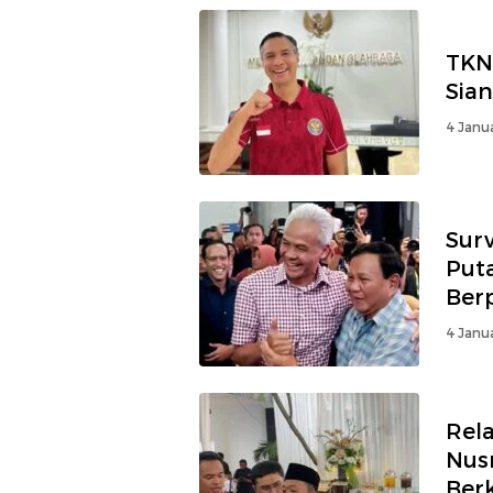
TKN
Sian
4 Janua
Surv
Put
Ber
4 Janua
Rel
Nus
Ber