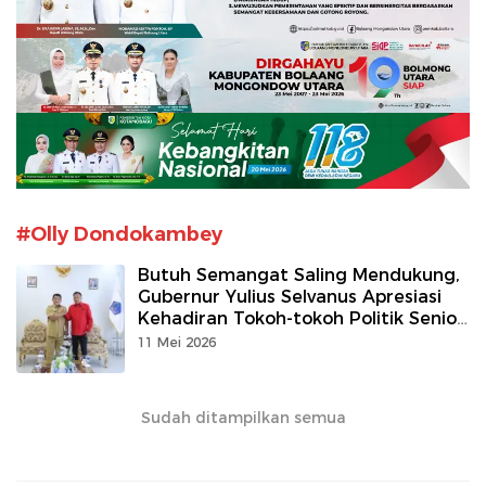
#Olly Dondokambey
Butuh Semangat Saling Mendukung,
Gubernur Yulius Selvanus Apresiasi
Kehadiran Tokoh-tokoh Politik Senior
DPD PDIP Sulut
11 Mei 2026
Sudah ditampilkan semua